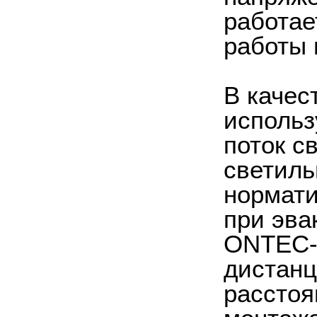
работае
работы 
В качес
использ
поток с
светиль
нормати
при эва
ONTEC-P
дистанц
расстоя