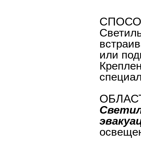
СПОСО
Светиль
встраив
или под
Креплен
специал
ОБЛАС
Светил
эвакуа
освещен