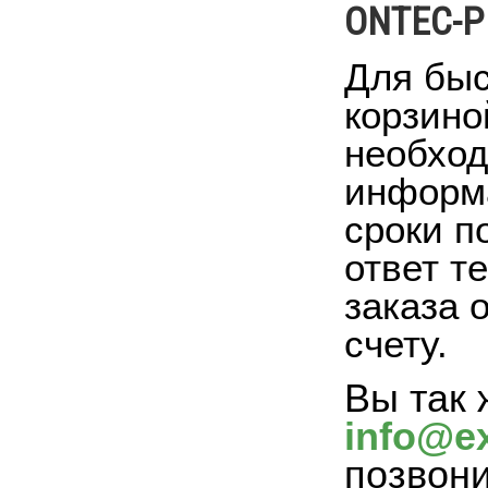
ONTEC-P
Для быс
корзино
необход
информа
сроки п
ответ т
заказа 
счету.
Вы так 
info@ex
позвон