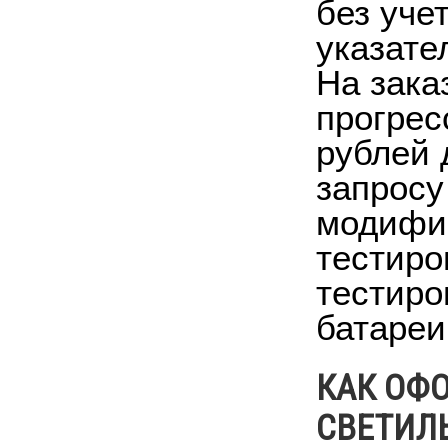
без уче
указате
На зака
прогрес
рублей 
запросу
модифик
тестиро
тестиро
батареи
КАК ОФ
СВЕТИЛ