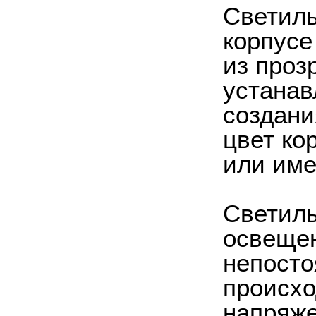
Светиль
корпусе
из проз
устанав
создани
цвет ко
или име
Светиль
освещен
непосто
происхо
напряже