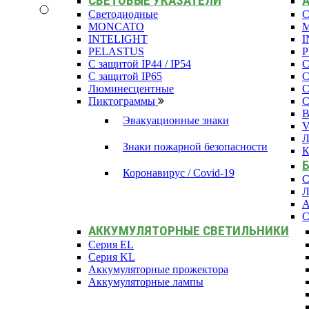
СВЕТОВЫЕ УКАЗАТЕЛИ
Светодиодные
С
MONCATO
INTELIGHT
I
PELASTUS
С защитой IP44 / IP54
С
С защитой IP65
С
Люминесцентные
С
Пиктограммы
С
В
Эвакуационные знаки
Л
Знаки пожарной безопасности
К
Коронавирус / Covid-19
С
Л
А
С
АККУМУЛЯТОРНЫЕ СВЕТИЛЬНИКИ
Серия EL
Серия KL
Аккумуляторные прожектора
Аккумуляторные лампы