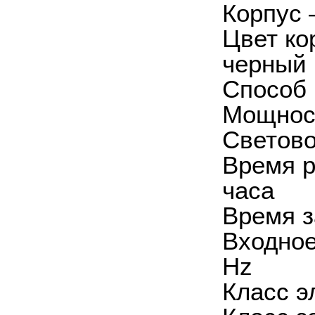
Корпус 
Цвет ко
черный 
Способ 
Мощност
Световой
Время р
часа
Время з
Входное
Hz
Класс э