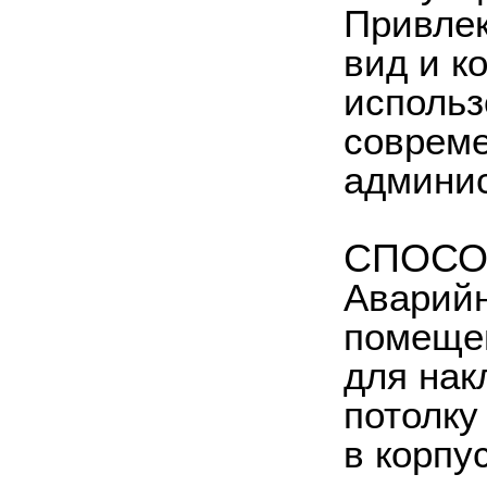
Привлек
вид и к
использ
совреме
админис
СПОСО
Аварийн
помещен
для нак
потолку
в корпу