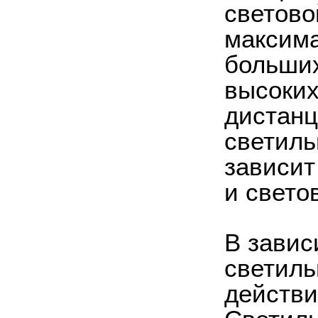
светово
максима
больших
высоки
дистанц
светиль
зависит
и свето
В завис
светиль
действи