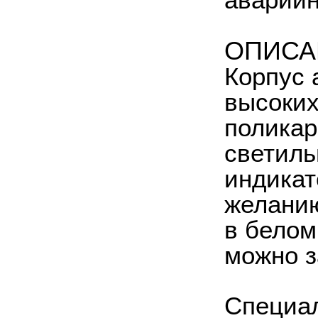
аварийн
ОПИСА
Корпус 
высоких
поликар
светиль
индикат
желанию
в белом
можно з
Специал