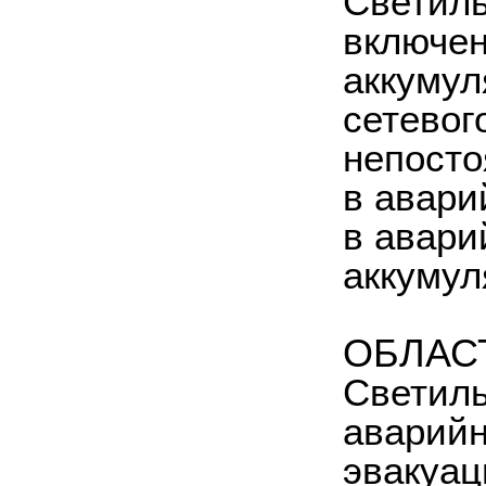
Светиль
включен
аккумул
сетевог
непосто
в авари
в авари
аккумул
ОБЛАС
Светиль
аварийн
эвакуац