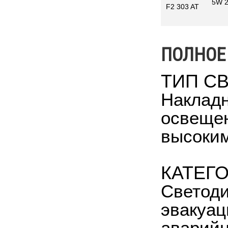
5W 
F2 303 AT
ПОЛНОЕ
ТИП С
Накладн
освещен
высоким
КАТЕГ
Светоди
эвакуац