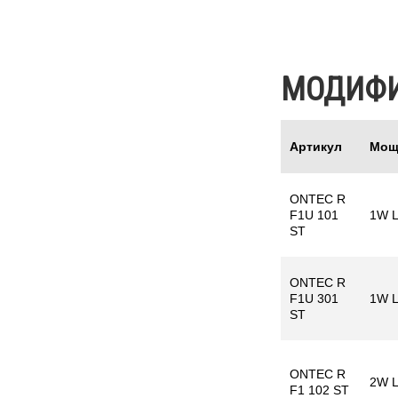
МОДИФ
Артикул
Мощ
ONTEC R
F1U 101
1W 
ST
ONTEC R
F1U 301
1W 
ST
ONTEC R
2W 
F1 102 ST