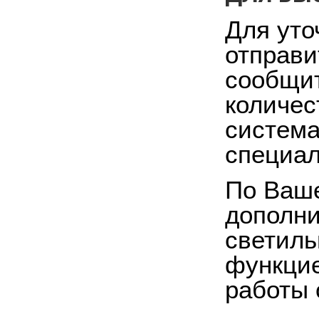
Для уто
отправи
сообщит
количес
система
специал
По Ваше
дополн
светиль
функцие
работы 