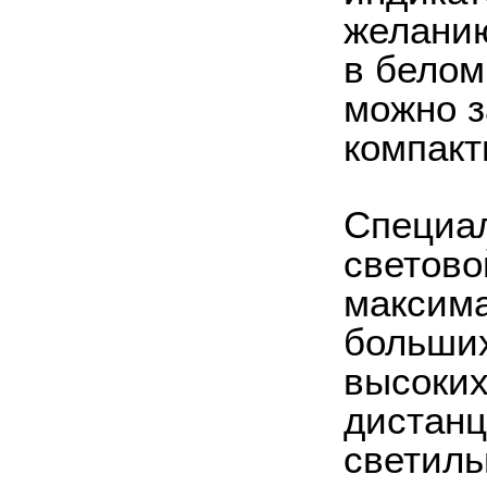
желанию
в белом
можно з
компакт
Специал
светово
максима
больших
высоких
дистанц
светиль