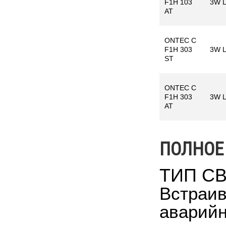
F1H 103
3W 
AT
ONTEC C
F1H 303
3W 
ST
ONTEC C
F1H 303
3W 
AT
ПОЛНОЕ
ТИП С
Встраив
аварийн