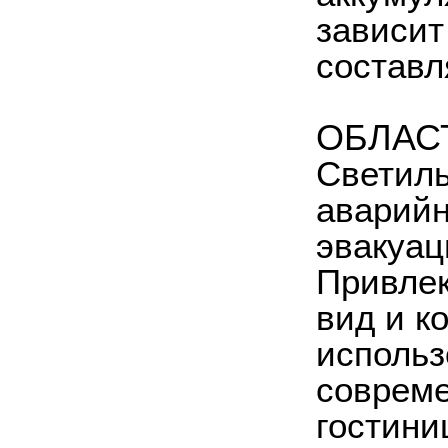
зависит
составл
ОБЛАС
Светиль
аварийн
эвакуац
Привлек
вид и к
использ
совреме
гостини