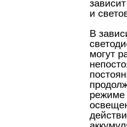
зависит
и свето
В завис
светоди
могут р
непосто
постоян
продолж
режиме 
освещен
действи
аккумул