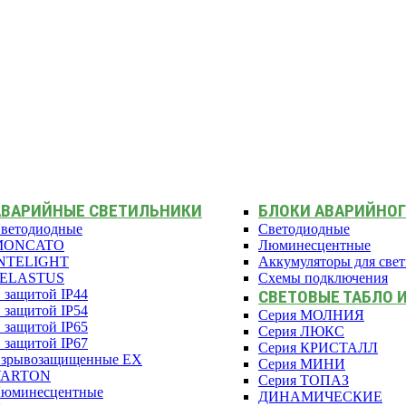
АВАРИЙНЫЕ СВЕТИЛЬНИКИ
БЛОКИ АВАРИЙНОГ
ветодиодные
Светодиодные
MONCATO
Люминесцентные
NTELIGHT
Аккумуляторы для све
PELASTUS
Схемы подключения
 защитой IP44
СВЕТОВЫЕ ТАБЛО 
 защитой IP54
Серия МОЛНИЯ
 защитой IP65
Серия ЛЮКС
 защитой IP67
Серия КРИСТАЛЛ
зрывозащищенные EX
Серия МИНИ
VARTON
Серия ТОПАЗ
юминесцентные
ДИНАМИЧЕСКИЕ