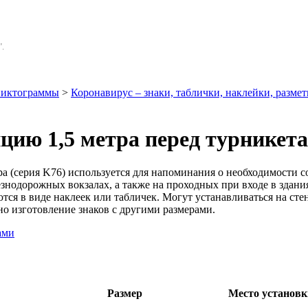
.
иктограммы
>
Коронавирус – знаки, таблички, наклейки, размет
цию 1,5 метра перед турникет
тра (серия K76) используется для напоминания о необходимост
езнодорожных вокзалах, а также на проходных при входе в здан
 в виде наклеек или табличек. Могут устанавливаться на стены
но изготовление знаков с другими размерами.
Размер
Место установк