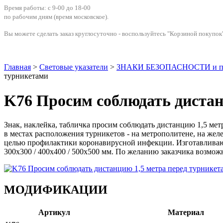
Время работы: с 9-00 до 18-00
по рабочим дням
(время московское)
.
Вы можете сделать заказ круглосуточно - воспользуйтесь "Корзиной покупок"
Главная
>
Световые указатели
>
ЗНАКИ БЕЗОПАСНОСТИ и п
турникетами
K76 Просим соблюдать дистан
Знак, наклейка, табличка просим соблюдать дистанцию 1,5 ме
в местах расположения турникетов - на метрополитене, на жел
целью профилактики коронавирусной инфекции. Изготавливаются
300x300 / 400x400 / 500x500 мм. По желанию заказчика возмож
МОДИФИКАЦИИ
Артикул
Материал