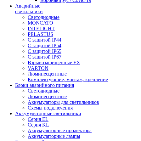
Коронавирус / Covid-19
Аварийные
светильники
Светодиодные
MONCATO
INTELIGHT
PELASTUS
С защитой IP44
С защитой IP54
С защитой IP65
С защитой IP67
Взрывозащищенные EX
VARTON
Люминесцентные
Комплектующие, монтаж, крепление
Блоки аварийного питания
Светодиодные
Люминесцентные
Аккумуляторы для светильников
Схемы подключения
Аккумуляторные светильники
Серия EL
Серия KL
Аккумуляторные прожектора
Аккумуляторные лампы