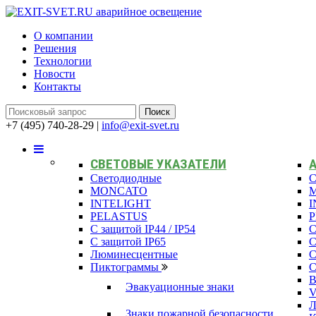
О компании
Решения
Технологии
Новости
Контакты
+7 (495) 740-28-29
|
info@exit-svet.ru
СВЕТОВЫЕ УКАЗАТЕЛИ
Светодиодные
С
MONCATO
INTELIGHT
I
PELASTUS
С защитой IP44 / IP54
С
С защитой IP65
С
Люминесцентные
С
Пиктограммы
С
В
Эвакуационные знаки
Л
Знаки пожарной безопасности