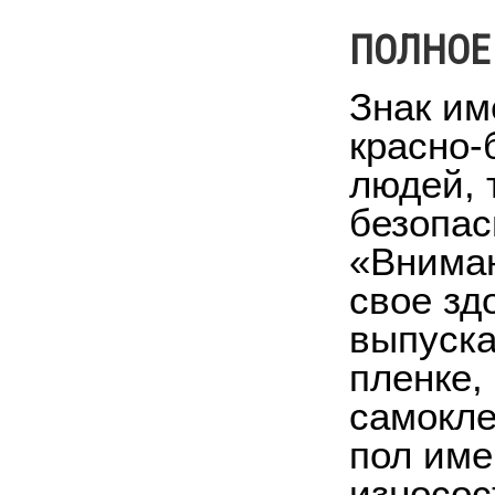
ПОЛНОЕ
Знак им
красно-
людей, 
безопас
«Вниман
свое зд
выпуска
пленке,
самокле
пол им
износос