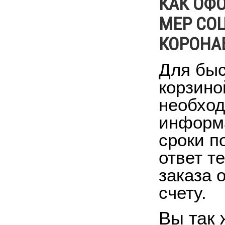
КАК ОФ
МЕР СО
КОРОНА
Для быс
корзино
необход
информа
сроки п
ответ т
заказа 
счету.
Вы так 