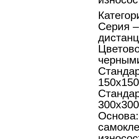
Категор
Серия –
дистан
Цветово
черным
Стандар
150x150
Стандар
300x300
Основа:
самокле
износос