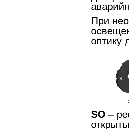
аварийн
При нео
освещен
оптику д
SO
– ре
открыты