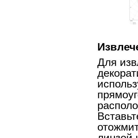
Извлеч
Для изв
декорат
использ
прямоуг
располо
Вставьт
отожмит
линзой 