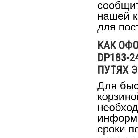
сообщит
нашей к
для пос
КАК ОФО
DP183-2
ПУТЯХ 
Для быс
корзино
необход
информа
сроки п