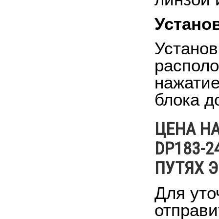
Устано
Установ
располо
нажатие
блока д
ЦЕНА Н
DP183-2
ПУТЯХ 
Для уто
отправи