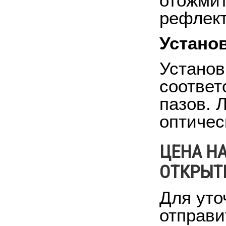
отожмит
рефлект
Устано
Установ
соответ
пазов. 
оптичес
ЦЕНА Н
ОТКРЫТЫ
Для уто
отправи