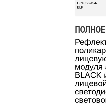
DP183-2454-
BLK
ПОЛНОЕ
Рефлект
поликар
лицевую
модуля 
BLACK и
лицевой
светоди
светово