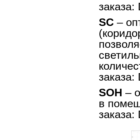
заказа:
SC
– оп
(коридо
позволя
светиль
количес
заказа:
SOH
– о
в помещ
заказа: