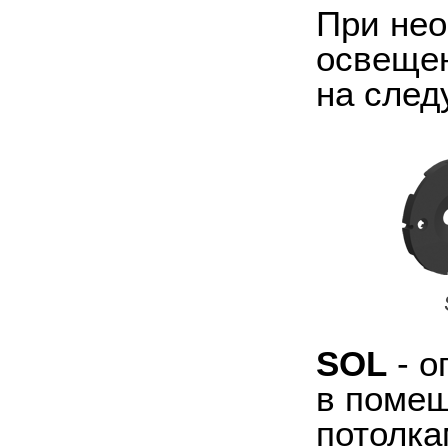
При нео
освещен
на след
SOL
- о
в помещ
потолка