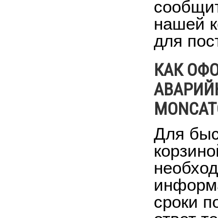
сообщит
нашей к
для пос
КАК ОФО
АВАРИЙ
MONCATO
Для быс
корзино
необход
информа
сроки п