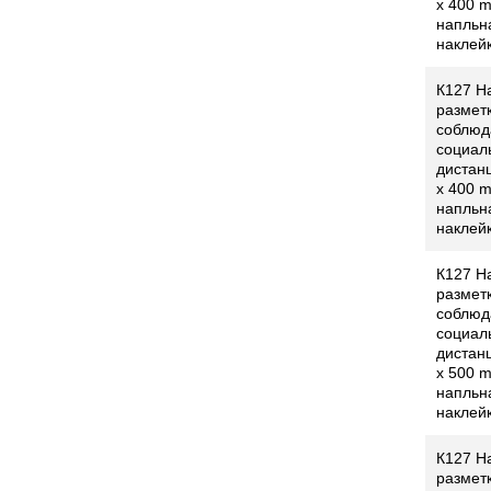
x 400 
напльн
наклей
К127 Н
разметк
соблюд
социал
дистанц
x 400 
напльн
наклей
К127 Н
разметк
соблюд
социал
дистанц
x 500 
напльн
наклей
К127 Н
разметк