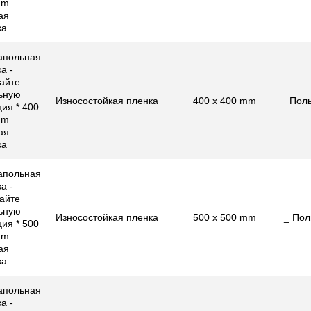
mm
ая
ка
апольная
а -
айте
ьную
Износостойкая пленка
400 x 400 mm
_Пол
ия * 400
mm
ая
ка
апольная
а -
айте
ьную
Износостойкая пленка
500 x 500 mm
_ Пол
ия * 500
mm
ая
ка
апольная
а -