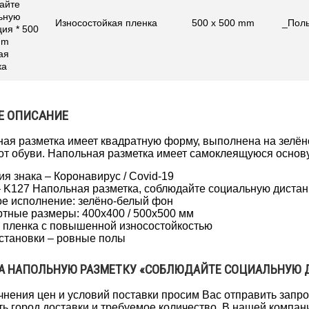
айте
ьную
Износостойкая пленка
500 x 500 mm
_Пол
ия * 500
mm
ая
ка
Е ОПИСАНИЕ
ая разметка имеет квадратную форму, выполнена на зелё
от обуви. Напольная разметка имеет самоклеящуюся основ
ия знака – Коронавирус / Covid-19
 K127 Напольная разметка, соблюдайте социальную диста
е исполнение: зелёно-белый фон
тные размеры: 400x400 / 500x500 мм
 пленка с повышенной износостойкостью
становки – ровные полы
А НАПОЛЬНУЮ РАЗМЕТКУ «СОБЛЮДАЙТЕ СОЦИАЛЬНУЮ Д
чнения цен и условий поставки просим Вас отправить запр
ь город доставки и требуемое количество. В нашей компани