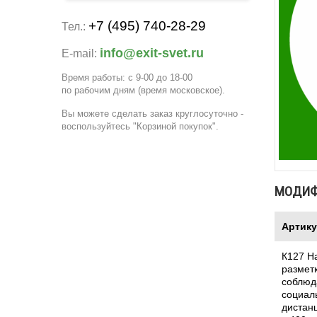
+7 (495) 740-28-29
Тел.:
info@exit-svet.ru
E-mail:
Время работы: с 9-00 до 18-00
по рабочим дням
(время московское)
.
Вы можете сделать заказ круглосуточно -
воспользуйтесь "Корзиной покупок".
МОДИ
Артик
К127 Н
разметк
соблюд
социал
дистанц