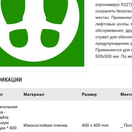
коронавирус K127
сохранять безопа
местах. Применяе
лифтовые холлы, м
обслуживания, др
служит для обесп
предупреждению р
Применяется для 
500x500 мм. По же
ФИКАЦИИ
ул
Материал
Размер
Мест
апольная
а -
айте
ьную
Износостойкая пленка
400 x 400 mm
_ Пол
ия * 400