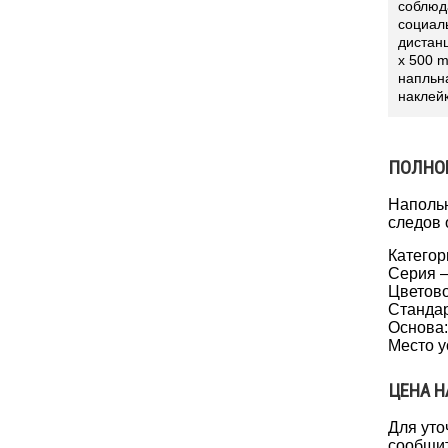
соблюд
социал
дистанц
x 500 
напльн
наклей
ПОЛНО
Напольн
следов 
Категор
Серия –
Цветово
Стандар
Основа:
Место у
ЦЕНА Н
Для уто
сообщит