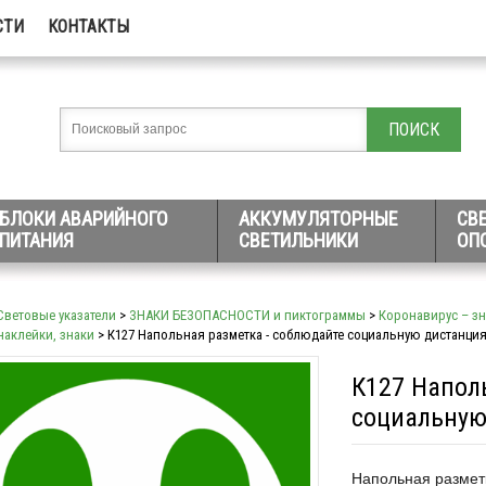
СТИ
КОНТАКТЫ
БЛОКИ АВАРИЙНОГО
АККУМУЛЯТОРНЫЕ
СВ
ПИТАНИЯ
СВЕТИЛЬНИКИ
ОП
Световые указатели
>
ЗНАКИ БЕЗОПАСНОСТИ и пиктограммы
>
Коронавирус – зн
наклейки, знаки
> К127 Напольная разметка - соблюдайте социальную дистанци
К127 Напол
социальную
Напольная размет