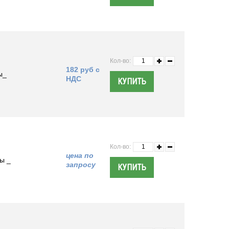
Кол-во:
182 руб с
ы_
НДС
Кол-во:
цена по
ы _
запросу