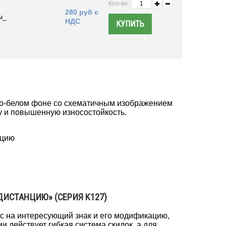
Кол-во:
280 руб с
ы_
НДС
но-белом фоне со схематичным изображением
у и повышенную износостойкость.
нцию
ИСТАНЦИЮ» (СЕРИЯ K127)
ос на интересующий знак и его модификацию,
и действует гибкая система скидок, а для