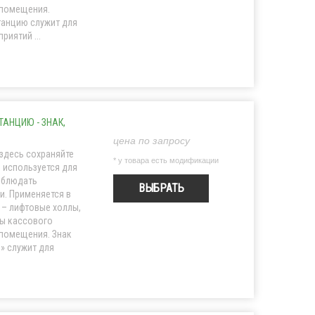
 помещения.
танцию служит для
иятий ...
ТАНЦИЮ - ЗНАК,
цена по запросу
здесь сохраняйте
* у товара есть модификации
 используется для
облюдать
ВЫБРАТЬ
. Применяется в
– лифтовые холлы,
ны кассового
 помещения. Знак
» служит для