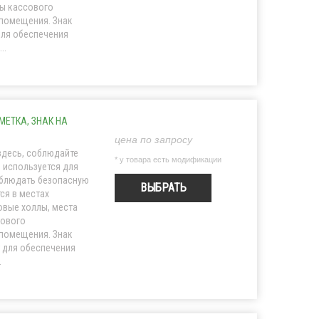
ны кассового
 помещения. Знак
для обеспечения
..
МЕТКА, ЗНАК НА
цена по запросу
 здесь, соблюдайте
* у товара есть модификации
 используется для
блюдать безопасную
ВЫБРАТЬ
ся в местах
овые холлы, места
сового
 помещения. Знак
 для обеспечения
.