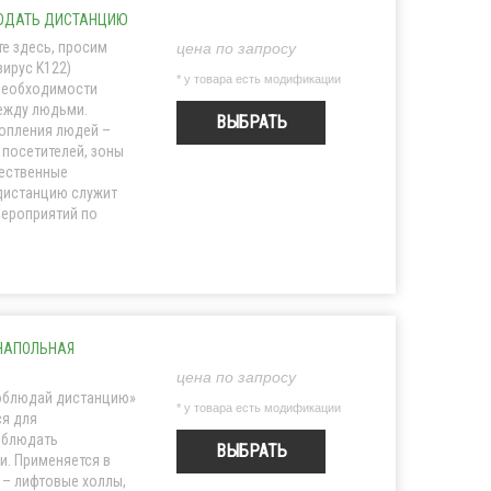
ЛЮДАТЬ ДИСТАНЦИЮ
те здесь, просим
цена по запросу
ирус K122)
* у товара есть модификации
 необходимости
ежду людьми.
ВЫБРАТЬ
опления людей –
 посетителей, зоны
щественные
дистанцию служит
мероприятий по
 НАПОЛЬНАЯ
цена по запросу
соблюдай дистанцию»
* у товара есть модификации
ся для
облюдать
ВЫБРАТЬ
. Применяется в
– лифтовые холлы,