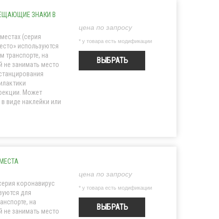
РЕЩАЮЩИЕ ЗНАКИ В
цена по запросу
местах (серия
* у товара есть модификации
место» используются
м транспорте, на
ВЫБРАТЬ
й не занимать место
станцирования
илактики
фекции. Может
 в виде наклейки или
МЕСТА
цена по запросу
серия коронавирус
* у товара есть модификации
ьзуются для
анспорте, на
ВЫБРАТЬ
й не занимать место