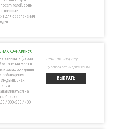
 посетителей, зоны
щественные
ит для обеспечения
дуп...
, ЗНАК КОРНАВИРУС
не занимать (серия
цена по запросу
бозначения мест в
* у товара есть модификации
х в залах ожидания
ью соблюдения
ВЫБРАТЬ
 людьми. Знак
анения
анавливаться на
и таблички.
0 / 300x300 / 400...