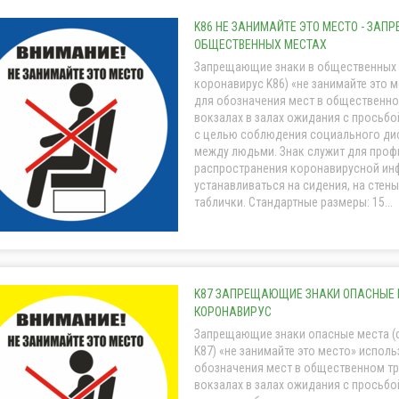
K86 НЕ ЗАНИМАЙТЕ ЭТО МЕСТО - ЗАП
ОБЩЕСТВЕННЫХ МЕСТАХ
Запрещающие знаки в общественных 
коронавирус K86) «не занимайте это 
для обозначения мест в общественно
вокзалах в залах ожидания с просьбо
с целью соблюдения социального ди
между людьми. Знак служит для проф
распространения коронавирусной ин
устанавливаться на сидения, на стены
таблички. Стандартные размеры: 15...
K87 ЗАПРЕЩАЮЩИЕ ЗНАКИ ОПАСНЫЕ 
КОРОНАВИРУС
Запрещающие знаки опасные места (
K87) «не занимайте это место» испол
обозначения мест в общественном тр
вокзалах в залах ожидания с просьбо