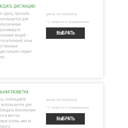
БЛЮДАТЬ ДИСТАНЦИЮ
е здесь, просьба
цена по запросу
используется для
* у товара есть модификации
обеспечения
ронавирусе.
ВЫБРАТЬ
опления людей –
 посетителей, зоны
щественные
 дистанцию служит
р...
ЛЬНАЯ РАЗМЕТКА
сь, соблюдайте
цена по запросу
 используется для
* у товара есть модификации
блюдать безопасную
ся в местах
ВЫБРАТЬ
овые холлы, места
сового