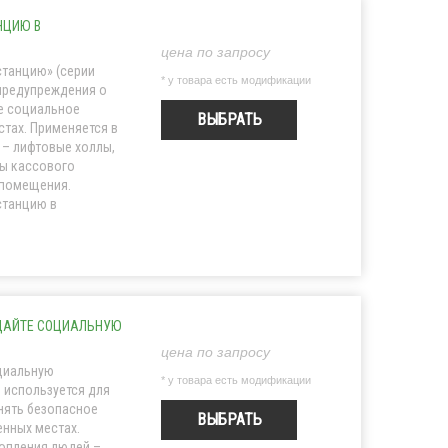
НЦИЮ В
цена по запросу
станцию» (серии
* у товара есть модификации
 предупреждения о
е социальное
ВЫБРАТЬ
тах. Применяется в
– лифтовые холлы,
ны кассового
 помещения.
станцию в
ЮДАЙТЕ СОЦИАЛЬНУЮ
цена по запросу
циальную
* у товара есть модификации
 используется для
нять безопасное
ВЫБРАТЬ
нных местах.
опления людей –