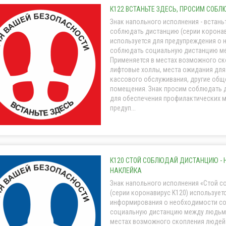
К122 ВСТАНЬТЕ ЗДЕСЬ, ПРОСИМ СОБ
Знак напольного исполнения - встань
соблюдать дистанцию (серии коронав
используется для предупреждения о
соблюдать социальную дистанцию м
Применяется в местах возможного ск
лифтовые холлы, места ожидания для
кассового обслуживания, другие об
помещения. Знак просим соблюдать 
для обеспечения профилактических 
предуп...
К120 СТОЙ СОБЛЮДАЙ ДИСТАНЦИЮ -
НАКЛЕЙКА
Знак напольного исполнения «Стой 
(серии коронавирус K120) использует
информирования о необходимости с
социальную дистанцию между людьми
местах возможного скопления людей 