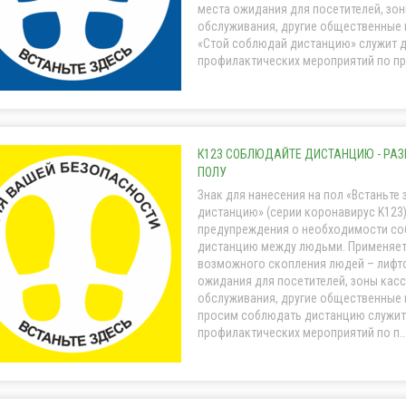
места ожидания для посетителей, зо
обслуживания, другие общественные
«Стой соблюдай дистанцию» служит 
профилактических мероприятий по пр.
К123 СОБЛЮДАЙТЕ ДИСТАНЦИЮ - РАЗ
ПОЛУ
Знак для нанесения на пол «Встаньте
дистанцию» (серии коронавирус K123)
предупреждения о необходимости со
дистанцию между людьми. Применяет
возможного скопления людей – лифт
ожидания для посетителей, зоны кас
обслуживания, другие общественные
просим соблюдать дистанцию служит
профилактических мероприятий по п..