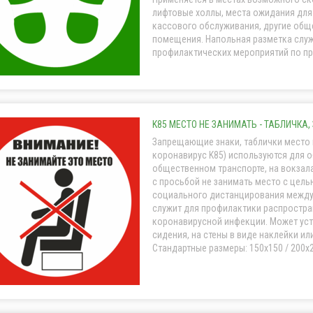
лифтовые холлы, места ожидания для
кассового обслуживания, другие об
помещения. Напольная разметка служ
профилактических мероприятий по пре
K85 МЕСТО НЕ ЗАНИМАТЬ - ТАБЛИЧКА
Запрещающие знаки, таблички место 
коронавирус K85) используются для о
общественном транспорте, на вокзала
с просьбой не занимать место с цел
социального дистанцирования между
служит для профилактики распростр
коронавирусной инфекции. Может уст
сидения, на стены в виде наклейки ил
Стандартные размеры: 150x150 / 200x20