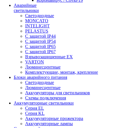
Коронавирус / Covid-19
Аварийные
светильники
Светодиодные
MONCATO
INTELIGHT
PELASTUS
С защитой IP44
С защитой IP54
С защитой IP65
С защитой IP67
Взрывозащищенные EX
VARTON
Люминесцентные
Комплектующие, монтаж, крепление
Блоки аварийного питания
Светодиодные
Люминесцентные
Аккумуляторы для светильников
Схемы подключения
Аккумуляторные светильники
Серия EL
Серия KL
Аккумуляторные прожектора
Аккумуляторные лампы