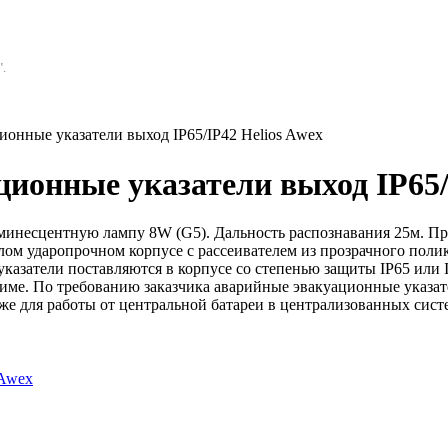
.
онные указатели выход IP65/IP42 Helios Awex
ионные указатели выход IP65/
инесцентную лампу 8W (G5). Дальность распознавания 25м. Пр
лом ударопрочном корпусе с рассеивателем из прозрачного поли
азатели поставляются в корпусе со степенью защиты IP65 или I
жиме. По требованию заказчика аварийные эвакуационные указат
кже для работы от центральной батареи в централизованных сис