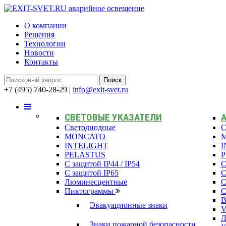
О компании
Решения
Технологии
Новости
Контакты
+7 (495) 740-28-29
|
info@exit-svet.ru
СВЕТОВЫЕ УКАЗАТЕЛИ
Светодиодные
С
MONCATO
INTELIGHT
I
PELASTUS
С защитой IP44 / IP54
С
С защитой IP65
С
Люминесцентные
С
Пиктограммы
С
В
Эвакуационные знаки
Л
Знаки пожарной безопасности