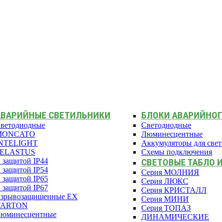
АВАРИЙНЫЕ СВЕТИЛЬНИКИ
БЛОКИ АВАРИЙНОГ
ветодиодные
Светодиодные
MONCATO
Люминесцентные
NTELIGHT
Аккумуляторы для све
PELASTUS
Схемы подключения
 защитой IP44
СВЕТОВЫЕ ТАБЛО 
 защитой IP54
Серия МОЛНИЯ
 защитой IP65
Серия ЛЮКС
 защитой IP67
Серия КРИСТАЛЛ
зрывозащищенные EX
Серия МИНИ
VARTON
Серия ТОПАЗ
юминесцентные
ДИНАМИЧЕСКИЕ