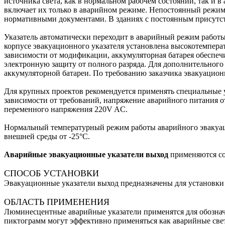
источника света, как в нормальном рабочем состоянии, так и
включает их только в аварийном режиме. Непостоянный режим
нормативными документами. В зданиях с постоянным присутс
Указатель автоматически переходит в аварийный режим работы
корпусе эвакуационного указателя установлена высокотемперат
зависимости от модификации, аккумуляторная батарея обеспечи
электронную защиту от полного разряда. Для дополнительного
аккумуляторной батареи. По требованию заказчика эвакуацион
Для крупных проектов рекомендуется применять специальные у
зависимости от требований, напряжение аварийного питания о
переменного напряжения 220V AC.
Нормальный температурный режим работы аварийного эвакуацио
внешней среды от -25°С.
Аварийные эвакуационные указатели выход
применяются со
СПОСОБ УСТАНОВКИ
Эвакуационные указатели выход предназначены для установки
ОБЛАСТЬ ПРИМЕНЕНИЯ
Люминесцентные аварийные указатели применятся для обознач
пиктограмм могут эффективно применяться как аварийные све