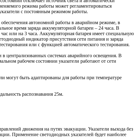
 состоянии отключает источник света и автоматически
именяемого режима работы может регламентироваться
указатели с постоянным режимом работы.
я обеспечения автономной работы в аварийном режиме, в
ьное время заряда аккумуляторной батареи – 24 часа. В
 час или на 3 часа. Аккумуляторная батарея имеет специальную
етодиодный индикатор присутствия сети питания и заряда
тестирования или с функцией автоматического тестирования.
еи в централизованных системах аварийного освещения. В
альном рабочем состоянии указатели работают от сети
ли могут быть адаптированы для работы при температуре
альность распознавания 25м.
равлений движения на путях эвакуации. Указатели выхода без
ации. Применение светодиодных указателей будет наиболее