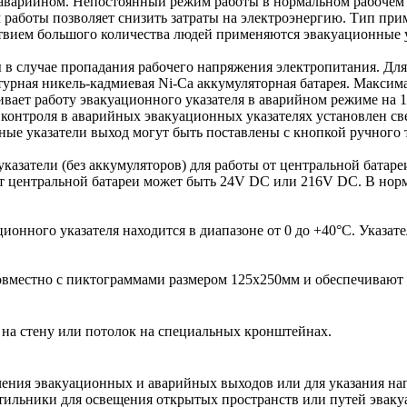
 в аварийном. Непостоянный режим работы в нормальном рабочем
 работы позволяет снизить затраты на электроэнергию. Тип пр
твием большого количества людей применяются эвакуационные 
 в случае пропадания рабочего напряжения электропитания. Дл
урная никель-кадмиевая Ni-Ca аккумуляторная батарея. Максимал
вает работу эвакуационного указателя в аварийном режиме на 1
 контроля в аварийных эвакуационных указателях установлен св
ные указатели выход могут быть поставлены с кнопкой ручного 
казатели (без аккумуляторов) для работы от центральной батар
т центральной батареи может быть 24V DC или 216V DC. В норм
нного указателя находится в диапазоне от 0 до +40°С. Указате
вместно с пиктограммами размером 125х250мм и обеспечивают д
 на стену или потолок на специальных кронштейнах.
ения эвакуационных и аварийных выходов или для указания нап
тильники для освещения открытых пространств или путей эваку