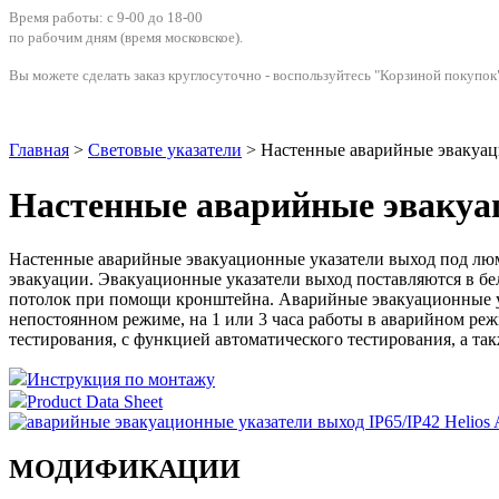
Время работы: с 9-00 до 18-00
по рабочим дням
(время московское)
.
Вы можете сделать заказ круглосуточно - воспользуйтесь "Корзиной покупок"
Главная
>
Световые указатели
> Настенные аварийные эвакуаци
Настенные аварийные эвакуац
Настенные аварийные эвакуационные указатели выход под люм
эвакуации. Эвакуационные указатели выход поставляются в бе
потолок при помощи кронштейна. Аварийные эвакуационные ук
непостоянном режиме, на 1 или 3 часа работы в аварийном ре
тестирования, с функцией автоматического тестирования, а та
Инструкция по монтажу
Product Data Sheet
МОДИФИКАЦИИ