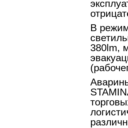
эксплуа
отрицат
В режим
светиль
380lm, 
эвакуац
(рабоче
Аварины
STAMINA
торговы
логисти
различн