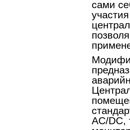
сами се
участия
центра
позволя
примене
Модифи
предназ
аварийн
Центра
помещен
стандар
AC/DC, 