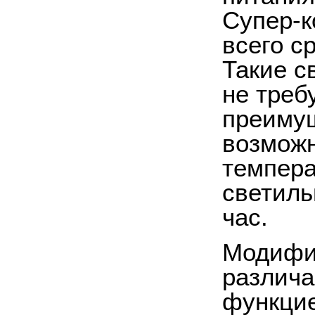
Супер-к
всего с
Такие с
не треб
преимущ
возможн
темпера
светиль
час.
Модифи
различа
функцие