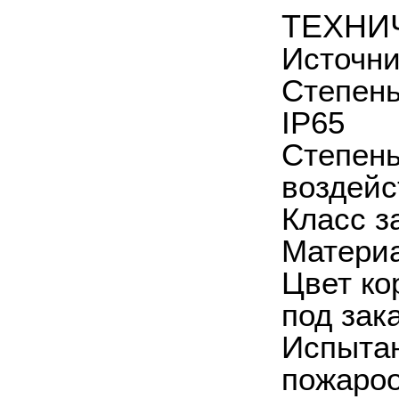
ТЕХНИ
Источни
Степень
IP65
Степень
воздейс
Класс з
Материа
Цвет ко
под зак
Испытан
пожароо