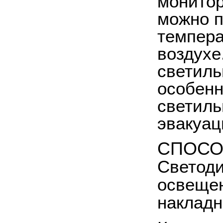
монитор
можно п
темпера
воздухе
светиль
особенн
светиль
эвакуац
СПОСО
Светоди
освещен
накладн