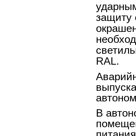
ударным
защиту 
окрашен
необход
светиль
RAL.
Аварийн
выпуска
автоном
В авто
помещен
питания