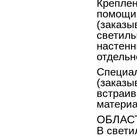
Креплен
помощи
(заказы
светиль
настенн
отдельн
Специа
(заказы
встраив
материа
ОБЛАС
В свети