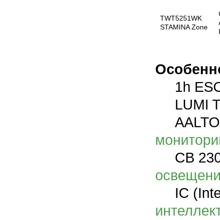
TWT5251WK
STAMINA Zone
Особенн
1h ESC
LUMI Te
AALTO C
монитори
CB 230V 
освещен
IC (Intel
интеллек