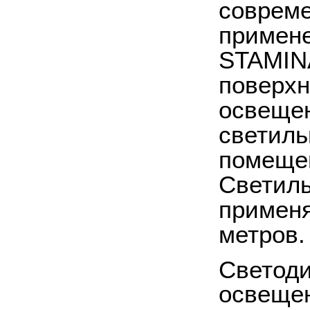
совреме
примене
STAMINA
поверхн
освещен
светиль
помещен
Светиль
применя
метров.
Светоди
освещен