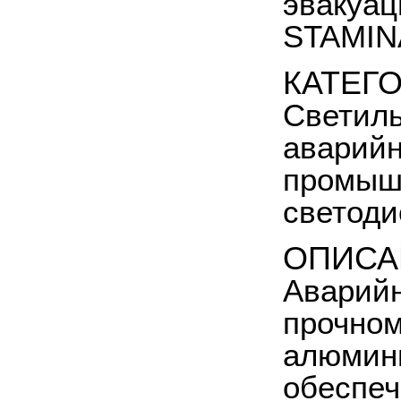
эвакуац
STAMIN
КАТЕГ
Светиль
аварийн
промыш
светоди
ОПИСА
Аварийн
прочном
алюмини
обеспеч