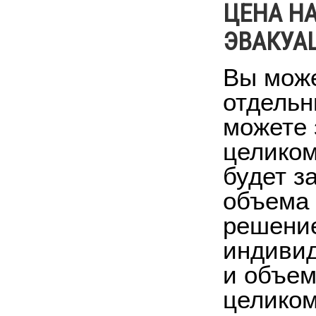
ЦЕНА Н
ЭВАКУА
Вы може
отдельн
можете 
целиком
будет з
объема 
решение
индивид
и объем
целиком