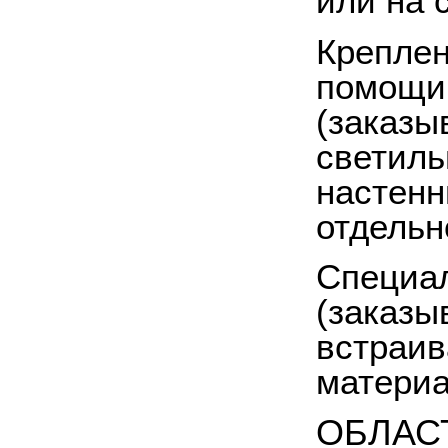
или на 
Креплен
помощи
(заказы
светиль
настенн
отдельн
Специа
(заказы
встраив
материа
ОБЛАС