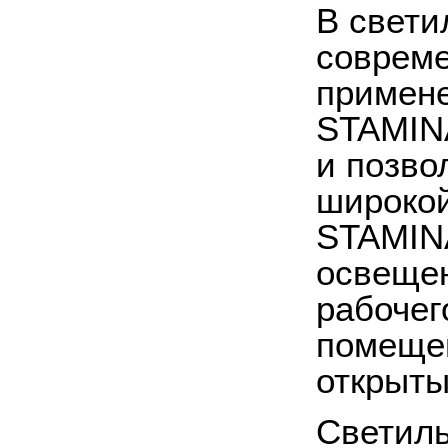
В свети
совреме
примене
STAMINA
и позво
широкой
STAMINA
освещен
рабочег
помещен
открыты
Светиль