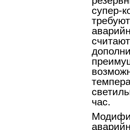
резервн
супер-к
требуют
аварийн
считают
дополни
преимущ
возможн
темпера
светиль
час.
Модифик
аварийн