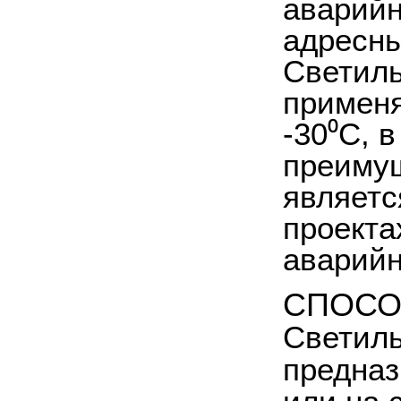
аварийн
адресны
Светиль
применя
-30⁰C, 
преимущ
являетс
проекта
аварийн
СПОСО
Светиль
предназ