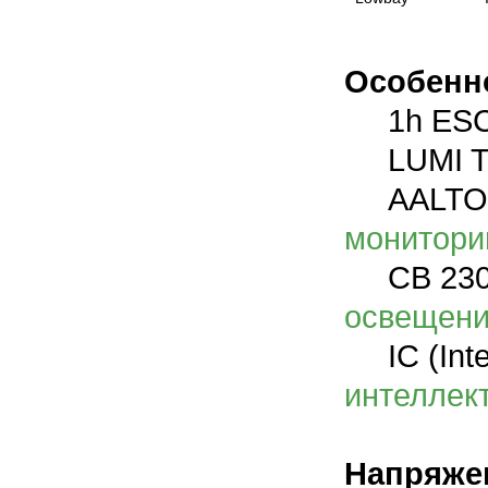
Особенн
1h ESC
LUMI Te
AALTO C
монитори
CB 230V 
освещен
IC (Intel
интеллек
Напряже