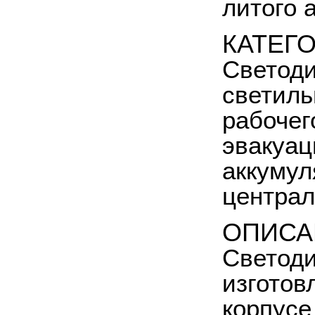
литого 
КАТЕГ
Светоди
светиль
рабочег
эвакуац
аккумул
централ
ОПИСА
Светоди
изготов
корпусе