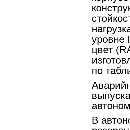
констру
стойкос
нагрузк
уровне 
цвет (R
изготов
по табл
Аварийн
выпуска
автоном
В автон