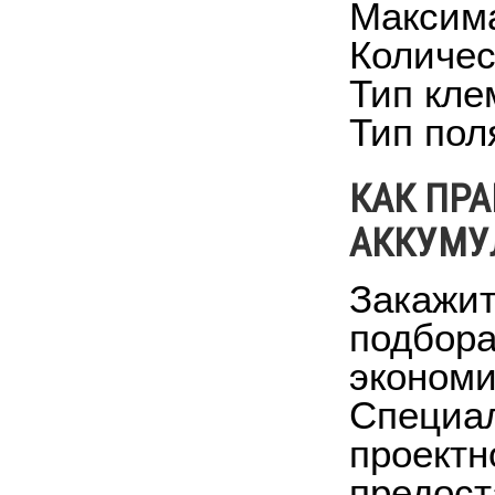
Максима
Количес
Тип кле
Тип пол
КАК ПРА
АККУМУ
Закажит
подбора
экономи
Специа
проектн
предост