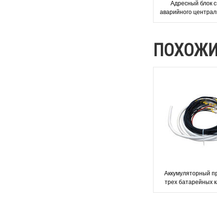
Адресный блок 
аварийного централ
освещения TKT66C 
ПОХОЖИ
Аккумуляторный п
трех батарейных 
XJ997E Tekno