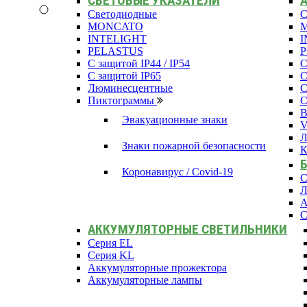
СВЕТОВЫЕ УКАЗАТЕЛИ
Светодиодные
С
MONCATO
INTELIGHT
I
PELASTUS
С защитой IP44 / IP54
С
С защитой IP65
С
Люминесцентные
С
Пиктограммы
С
В
Эвакуационные знаки
Л
Знаки пожарной безопасности
К
Коронавирус / Covid-19
С
Л
А
С
АККУМУЛЯТОРНЫЕ СВЕТИЛЬНИКИ
Серия EL
Серия KL
Аккумуляторные прожектора
Аккумуляторные лампы