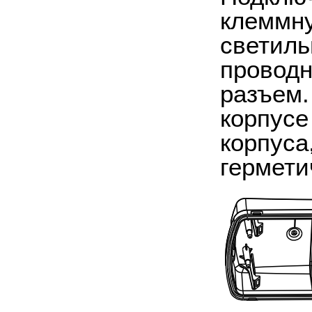
клеммну
светиль
проводн
разъем.
корпусе
корпуса
гермети