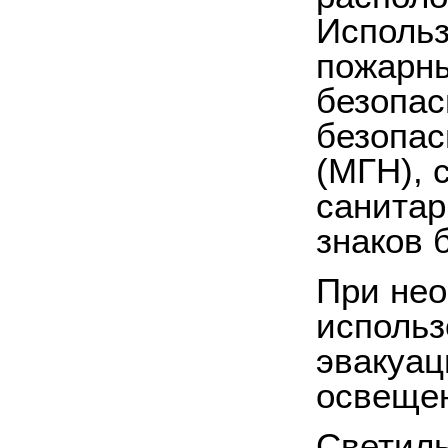
Использ
пожарны
безопас
безопас
(МГН), 
санитар
знаков 
При нео
использ
эвакуац
освещен
Светиль