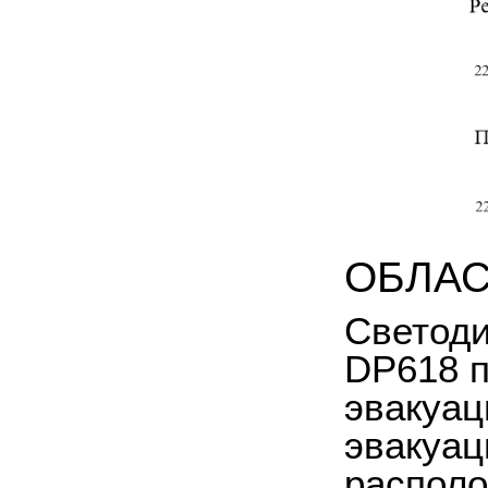
ОБЛАС
Светоди
DP618 п
эвакуац
эвакуац
располо