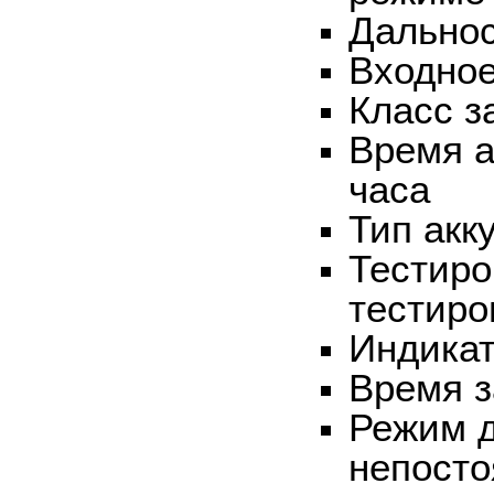
Дальнос
Входное
Класс з
Время а
часа
Тип акк
Тестиро
тестиро
Индикат
Время з
Режим д
непост