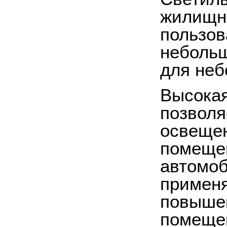
жилищны
пользов
небольш
для не
Высокая
позволя
освещен
помещен
автомоб
применя
повышен
помещен