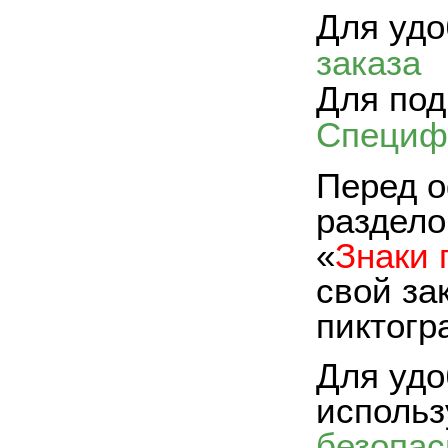
Для удо
заказа
Для под
Специф
Перед о
раздело
«
Знаки 
свой за
пиктогр
Для удо
исполь
безопас