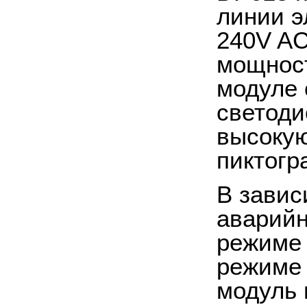
линии э
240V AC
мощност
модуле 
светоди
высокую
пиктогр
В завис
аварийн
режиме 
режиме 
модуль 