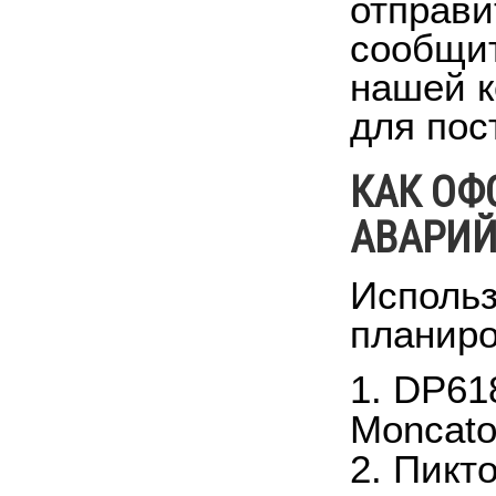
отправи
сообщит
нашей к
для пос
КАК ОФ
АВАРИЙ
Исполь
планиро
1. DP61
Moncato
2. Пикт