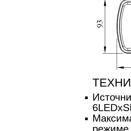
ТЕХНИ
Источни
6LEDхS
Максима
режиме 