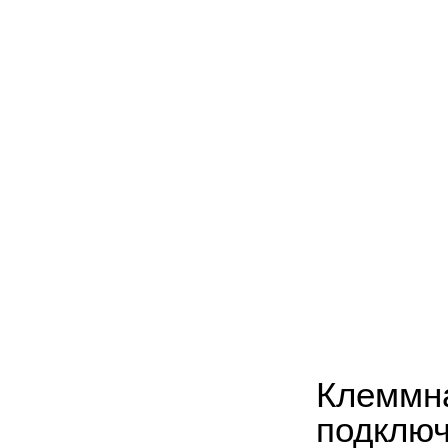
Клеммна
подключ