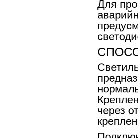
Для про
аварийн
предусм
светоди
СПОСО
Светиль
предназ
нормал
Креплен
через о
креплен
Подключ