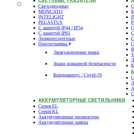
СВЕТОВЫЕ УКАЗАТЕЛИ
Светодиодные
С
MONCATO
INTELIGHT
I
PELASTUS
С защитой IP44 / IP54
С
С защитой IP65
С
Люминесцентные
С
Пиктограммы
С
В
Эвакуационные знаки
Л
Знаки пожарной безопасности
К
Коронавирус / Covid-19
С
Л
А
С
АККУМУЛЯТОРНЫЕ СВЕТИЛЬНИКИ
Серия EL
Серия KL
Аккумуляторные прожектора
Аккумуляторные лампы