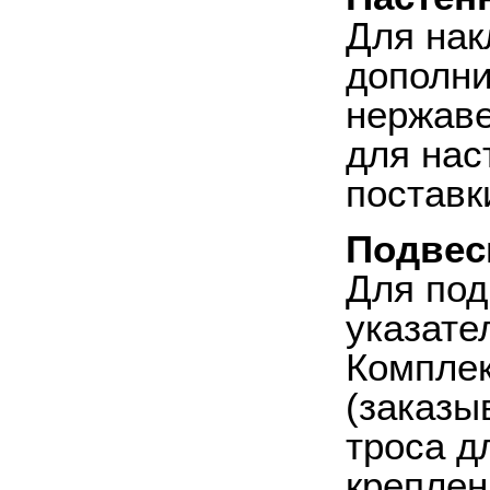
Для нак
дополни
нержаве
для нас
поставк
Подвес
Для под
указате
Комплек
(заказы
троса д
креплен