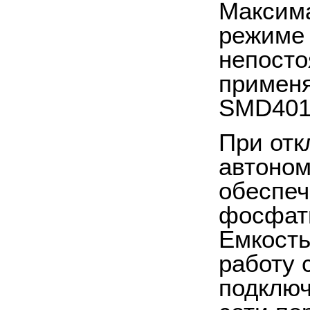
Максима
режиме 
непосто
применя
SMD4014
При отк
автоном
обеспеч
фосфатн
Емкость
работу 
подключ