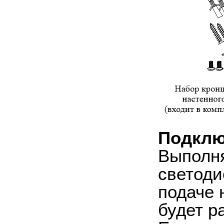
Подклю
Выполня
светоди
подаче 
будет р