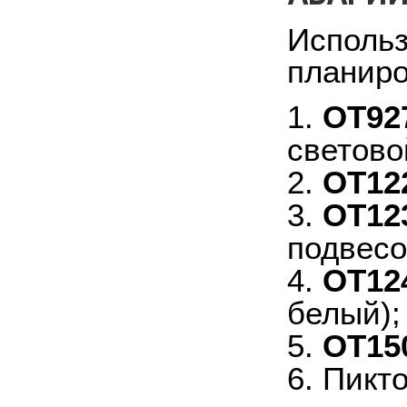
Исполь
планиро
1.
OT927
светово
2.
OT12
3.
OT12
подвесо
4.
OT12
белый);
5.
OT15
6. Пикт