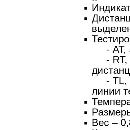
Индикат
Дистанц
выделе
Тестиро
- AT, а
- RT, б
дистанц
- TL, 
линии т
Темпера
Размеры
Вес – 0,