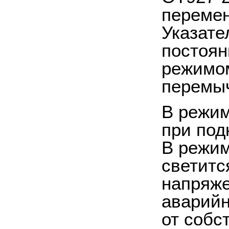
перемен
Указате
постоян
режимом
перемыч
В режим
при под
В режим
светитс
напряже
аварийн
от собс