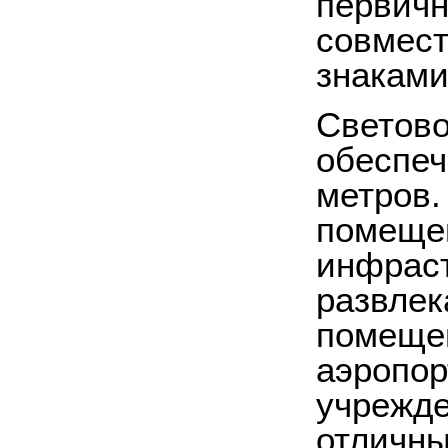
первичн
совмест
знаками
Светово
обеспеч
метров.
помещен
инфраст
развлек
помещен
аэропор
учрежде
отличны