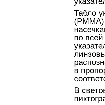
указате
Табло у
(PMMA) 
насечка
по всей
указате
линзовы
распозн
в пропо
соответ
В свето
пиктогр