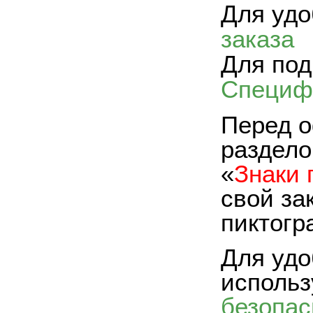
Для удо
заказа
Для под
Специф
Перед о
раздело
«
Знаки 
свой за
пиктогр
Для удо
исполь
безопас