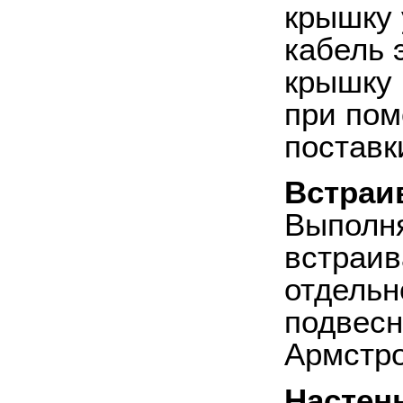
крышку 
кабель 
крышку 
при пом
поставк
Встраи
Выполня
встраив
отдельн
подвесн
Армстро
Настен