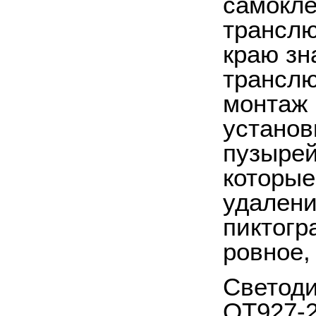
самокле
транслю
краю зн
транслю
монтаж 
установ
пузырей
которые
удалени
пиктогр
ровное,
Светоди
OT927-2