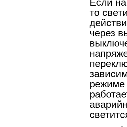
Если на
то свет
действи
через в
выключе
напряже
переклю
зависим
режиме 
работае
аварийн
светитс