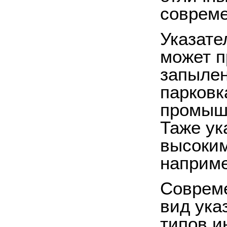
совреме
Указате
может п
запылен
парковк
промышл
Таже ук
высоким
наприме
Соврем
вид ука
типов и