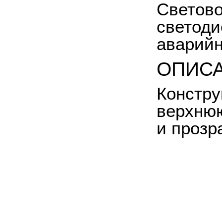
Светово
светоди
аварийн
ОПИС
Констру
верхнюю
и прозр