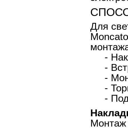
СПОСО
Для све
Moncato
монтажа
-
Нак
-
Вст
-
Мон
-
Тор
-
Под
Наклад
Монтаж 