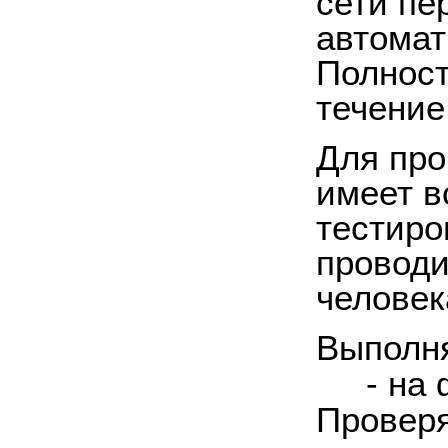
сети пе
автомат
Полност
течение
Для про
имеет в
тестиро
проводи
человек
Выполня
- на ф
Проверя