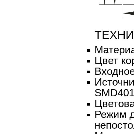
ТЕХНИ
Материа
Цвет ко
Входное
Источни
SMD401
Цветова
Режим д
непост