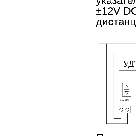
указате
±12V DC
дистанц