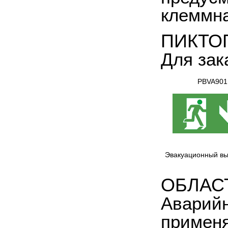
клеммна
ПИКТО
Для зак
PBVA901
Эвакуационный вы
ОБЛАС
Аварийн
применя