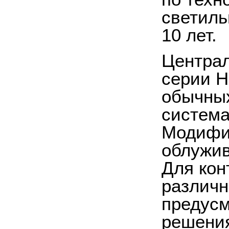
светиль
10 лет.
Центра
серии H
обычных
система
Модифик
облужив
Для кон
различн
предус
решения