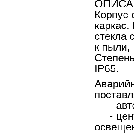
ОПИСА
Корпус 
каркас.
стекла 
к пыли,
Степень
IP65.
Аварий
поставл
- авто
- цент
освещен