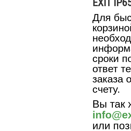
EXIT IP6
Для быс
корзино
необход
информа
сроки п
ответ т
заказа 
счету.
Вы так 
info@ex
или поз