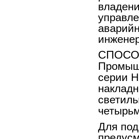
владени
управле
аварийн
инженер
СПОСО
Промыш
серии H
накладн
светиль
четырьм
Для под
предусм