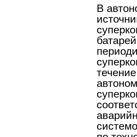
В автон
источни
суперко
батарей
периоди
суперко
течение
автоном
суперко
соответ
аварийн
системо
по техн