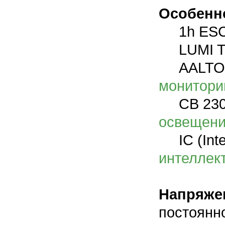
Особенн
1h ESC
LUMI Te
AALTO C
монитори
CB 230V 
освещен
IC (Intel
интеллек
Напряже
постоянн