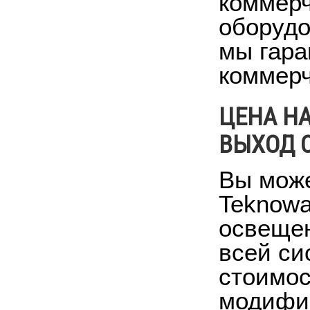
коммерч
оборудо
мы гара
коммерч
ЦЕНА Н
ВЫХОД С
Вы може
Teknowa
освещен
всей си
стоимос
модифик