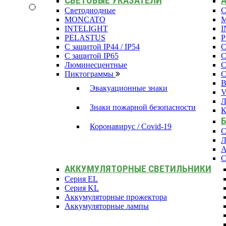
СВЕТОВЫЕ УКАЗАТЕЛИ
Светодиодные
С
MONCATO
INTELIGHT
I
PELASTUS
С защитой IP44 / IP54
С
С защитой IP65
С
Люминесцентные
С
Пиктограммы
С
В
Эвакуационные знаки
Л
Знаки пожарной безопасности
К
Коронавирус / Covid-19
С
Л
А
С
АККУМУЛЯТОРНЫЕ СВЕТИЛЬНИКИ
Серия EL
Серия KL
Аккумуляторные прожектора
Аккумуляторные лампы