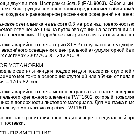
ощи двух винтов. Цвет рамки белый (RAL 9003). Кабельный
теля. Конструкция внешней рамки представляет собой ком
ет создавать равномерное рассеянное освещений на повер
ановке светильника на высоте 0,3 метров над поверхность
емое освещение 1.0lx на путях эвакуации на расстоянии 4 
 от светильника. Подробнее смотрите в листах описания пр
ники аварийного света серии STEP выпускаются в модифи
 аварийного освещения с центральной аккумуляторной бата
х системах 230V AC/DC, 24V AC/DC.
ОБ УСТАНОВКИ
одные светильники для подсветки для подсветки ступеней
аемого монтажа в основание ступеней или вблизи от пола 
ия – 170 x 82 mm.
ники аварийного света можно встраивать в полые поверхн
тельного крепежного элемента TWT1602, который позволяет
ника в поверхности листового материала. Для монтажа в 
ительную монтажную коробку TWT1601.
ение электропитания производится через специальный про
т поставки.
СТЬ ПРИМЕНЕНИЯ