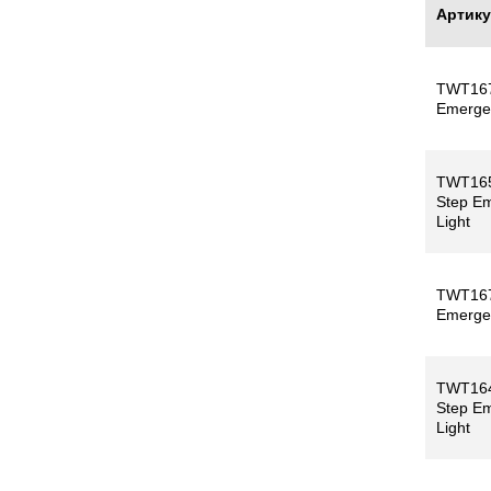
Артик
TWT16
Emergen
TWT16
Step E
Light
TWT16
Emergen
TWT16
Step E
Light