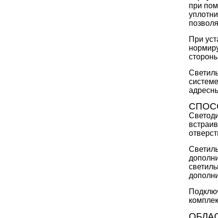
при пом
уплотни
позволя
При уст
нормиру
стороны
Светиль
системе
адресны
СПОС
Светоди
встраив
отверст
Светиль
дополни
светиль
дополн
Подключ
комплек
ОБЛА