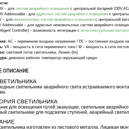
сти:
V – для
систем аварийного освещения
с центральной батареей 230V AC
Addressable - для
адресных систем аварийного освещения
с централь
 – для
низковольтных систем аварийного освещения
с центральной бат
ddressable – для адресных низковольтных систем аварийного освещен
ligent Controller) – возможность интеграции с
интеллектуальным контро
ние:
AC – переменное входное напряжение / DC – постоянное входное н
ь:
VA – мощность в сети переменного тока / W – мощность в сети постоя
ок:
световой поток светильника, Люмен (lm)
ура:
диапазон рабочих температур окружающей среды
Е ОПИСАНИЕ
СВЕТИЛЬНИКА
одные светильники аварийного света встраиваемого монта
ии.
ГОРИЯ СВЕТИЛЬНИКА
ник для освещения путей эвакуации, светильник аварийного
ый светильники для подсветки ступеней, аварийный светил
АНИЕ
светильника изготовлен из листового металла. Лицевая мон