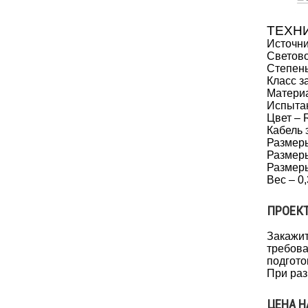
ТЕХН
Источни
Светово
Степень
Класс з
Материа
Испытан
Цвет – 
Кабель 
Размер
Размеры
Размеры
Вес – 0,
ПРОЕКТ
Закажит
требова
подгото
При раз
ЦЕНА Н