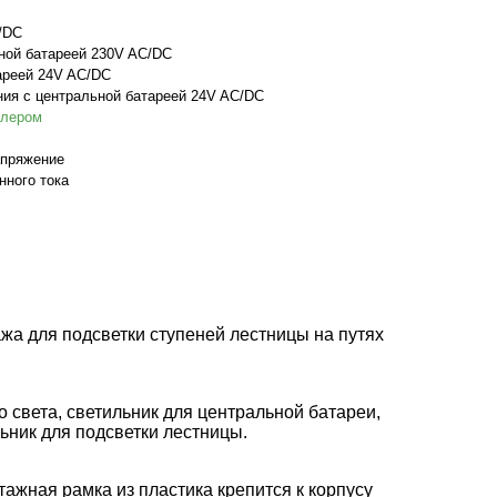
/DC
ной батареей 230V AC/DC
ареей 24V AC/DC
ия с центральной батареей 24V AC/DC
ллером
апряжение
нного тока
жа для подсветки ступеней лестницы на путях
 света, светильник для центральной батареи,
ьник для подсветки лестницы.
тажная рамка из пластика крепится к корпусу