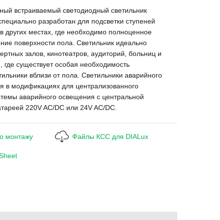
ный встраиваемый светодиодный светильник
специально разработан для подсветки ступеней
 в других местах, где необходимо полноценное
ние поверхности пола. Светильник идеально
ертных залов, кинотеатров, аудиторий, больниц и
, где существует особая необходимость
тильники вблизи от пола. Светильники аварийного
ся в модификациях для централизованного
стемы аварийного освещения с центральной
атареей 220V AC/DC или 24V AC/DC.
по монтажу
Файлы КСС для DIALux
 Sheet