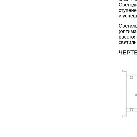
Светоди
ступене
и успеш
Светиль
(оптима
расстоя
светиль
ЧЕРТ