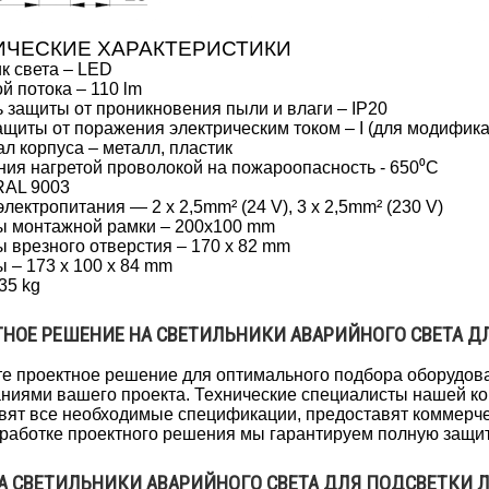
ИЧЕСКИЕ ХАРАКТЕРИСТИКИ
к света – LED
й потока – 110 lm
 защиты от проникновения пыли и влаги – IP20
ащиты от поражения электрическим током – I (для модифика
л корпуса – металл, пластик
ия нагретой проволокой на пожароопасность - 650⁰C
RAL 9003
электропитания — 2 x 2,5mm² (24 V), 3 x 2,5mm² (230 V)
ы монтажной рамки – 200х100 mm
 врезного отверстия – 170 x 82 mm
 – 173 х 100 х 84 mm
35 kg
НОЕ РЕШЕНИЕ НА СВЕТИЛЬНИКИ АВАРИЙНОГО СВЕТА Д
е проектное решение для оптимального подбора оборудова
ниями вашего проекта. Технические специалисты нашей к
вят все необходимые спецификации, предоставят коммерче
работке проектного решения мы гарантируем полную защи
А СВЕТИЛЬНИКИ АВАРИЙНОГО СВЕТА ДЛЯ ПОДСВЕТКИ 