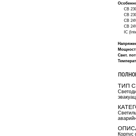
Особенно
CB 230
CB 230V 
CB 24V
CB 24V A
IC (Intel
Напряже
Мощност
Свет. пот
Температ
ПОЛНО
ТИП 
Светоди
эвакуац
КАТЕ
Светиль
аварийн
ОПИС
Корпус 