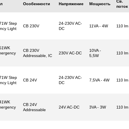
Св.
ул
Особенности
Напряжение
Мощность
поток
71W Step
24-230V AC-
CB 230V
11VA - 4W
110 lm
cy Light
DC
51WK
CB 230V
10VA -
mergency
230V AC-DC
110 lm
Addressable, IC
5,5W
71W Step
24-230V AC-
CB 24V
7,5VA - 4W
110 lm
cy Light
DC
41WK
CB 24V
mergency
24V AC-DC
3VA - 3W
110 lm
Addressable