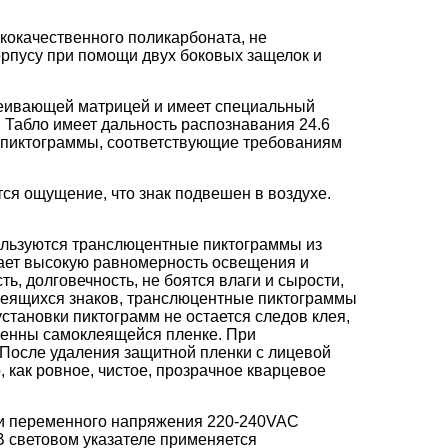
ококачественного поликарбоната, не
рпусу при помощи двух боковых защелок и
ссеивающей матрицей и имеет специальный
 Табло имеет дальность распознавания 24.6
ь пиктограммы, соответствующие требованиям
ся ощущение, что знак подвешен в воздухе.
ользуются транслюцентные пиктограммы из
ает высокую равномерность освещения и
, долговечность, не боятся влаги и сырости,
клеящихся знаков, транслюцентные пиктограммы
становки пиктограмм не остается следов клея,
твенны самоклеящейся пленке. При
 После удаления защитной пленки с лицевой
 как ровное, чистое, прозрачное кварцевое
ти переменного напряжения 220-240VAC
В световом указателе применяется