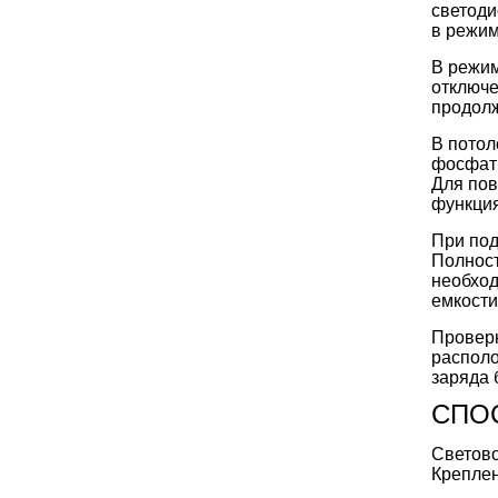
светоди
в режим
В режим
отключе
продолж
В потол
фосфатн
Для пов
функция
При под
Полност
необход
емкости
Проверк
располо
заряда 
СПО
Светово
Креплен