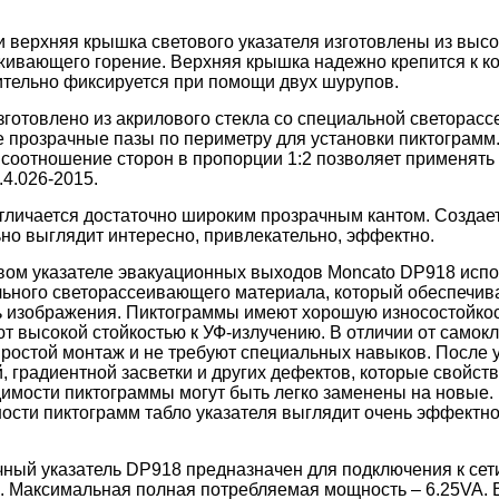
и верхняя крышка светового указателя изготовлены из выс
ивающего горение. Верхняя крышка надежно крепится к ко
тельно фиксируется при помощи двух шурупов.
зготовлено из акрилового стекла со специальной светора
 прозрачные пазы по периметру для установки пиктограмм.
 соотношение сторон в пропорции 1:2 позволяет применят
4.026-2015.
тличается достаточно широким прозрачным кантом. Создает
но выглядит интересно, привлекательно, эффектно.
вом указателе эвакуационных выходов Moncato DP918 исп
ьного светорассеивающего материала, который обеспечив
ь изображения. Пиктограммы имеют хорошую износостойкость
т высокой стойкостью к УФ-излучению. В отличии от само
ростой монтаж и не требуют специальных навыков. После у
, градиентной засветки и других дефектов, которые свойс
имости пиктограммы могут быть легко заменены на новые.
ости пиктограмм табло указателя выглядит очень эффектно,
ный указатель DP918 предназначен для подключения к се
. Максимальная полная потребляемая мощность – 6.25VA. 