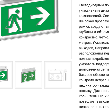
Светодиодный по
уникальным дизай
компоновкой. Све
Широкая прозрачн
рамка, создают 
глубины и объемно
контрастно, четко
метров. Указател
выходов, направ
расположения пе
полная потребляе
указатель подде
долговечная лити
батарея обеспечи
контроля исправн
индикатор «заряд
потолку. Для кре
кронштейн DP129-
позволяет выполни
низковольтных т