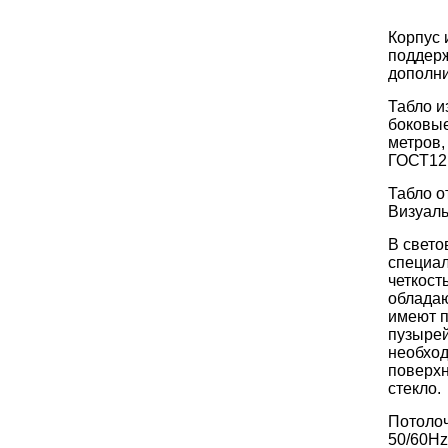
Корпус 
поддерж
дополни
Табло и
боковые
метров,
ГОСТ12.
Табло о
Визуаль
В свето
специал
четкост
обладаю
имеют п
пузырей
необход
поверхн
стекло.
Потолоч
50/60Hz