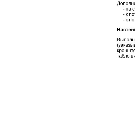
Дополни
- на ст
- к пот
- к пот
Настен
Выполня
(заказы
кронште
табло в