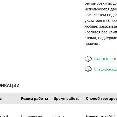
регулировки по дл
используются дв
комплектом подве
указателя в сбор
любые, заказываю
крепятся без кли
стекла, подчерки
продукта.
ПАСПОРТ П
Спецификаци
ФИКАЦИИ
ул
Режим работы
Время работы
Способ тестиро
2579
Постоянный
3 часа
Ручной тест (MT)