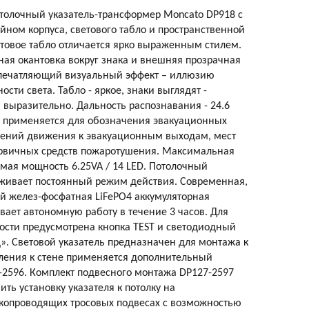
толочный указатель-трансформер Moncato DP918 с
ном корпуса, светового табло и пространственной
товое табло отличается ярко выраженным стилем.
ая окантовка вокруг знака и внешняя прозрачная
впечатляющий визуальный эффект – иллюзию
сти света. Табло - яркое, знаки выглядят -
, выразительно. Дальность распознавания - 24.6
ь применяется для обозначения эвакуационных
лений движения к эвакуационным выходам, мест
рвичных средств пожаротушения. Максимальная
мая мощность 6.25VA / 14 LED. Потолочный
рживает постоянный режим действия. Современная,
й желез-фосфатная LiFePO4 аккумуляторная
вает автономную работу в течение 3 часов. Для
ости предусмотрена кнопка TEST и светодиодный
». Световой указатель предназначен для монтажа к
пления к стене применяется дополнительный
2596. Комплект подвесного монтажа DP127-2597
ть установку указателя к потолку на
окопроводящих тросовых подвесах с возможностью