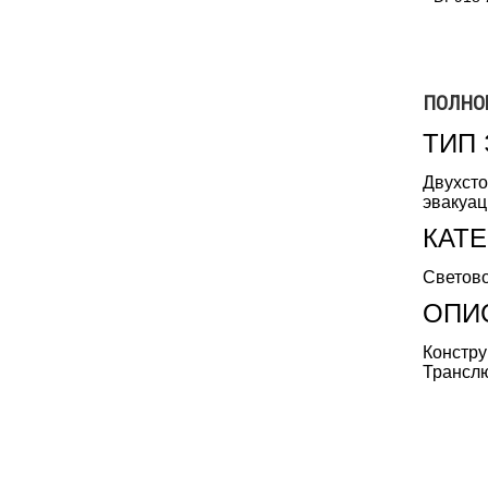
ПОЛНО
ТИП
Двухсто
эвакуа
КАТ
Светово
ОПИ
Констру
Транслю