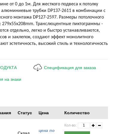
ине от 0 до 1м. Для жесткого подвеса к потолку
е алюминиевые трубки DP137-2611 в комбинации с
сного монтажа DP127-2597. Размеры потолочного
е: 279х55х208mm. Транслюцентные пиктограммы -
тся отдельно, легко и быстро устанавливаются,
псов и заклепок, создают эффект монолитного
вают эстетичность, высокий стиль и технологичность
РОДУКТА
Спецификация для заказа
я на знаки
вания
Статус
Цена
Количество
Кол-во:
цена по
Склад