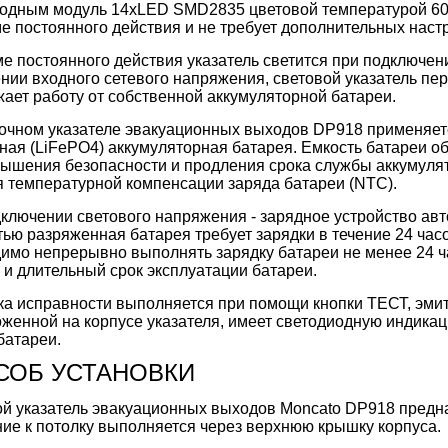
одным модуль 14хLED SMD2835 цветовой температурой 600
е постоянного действия и не требует дополнительных наст
е постоянного действия указатель светится при подключен
нии входного сетевого напряжения, световой указатель пе
ает работу от собственной аккумуляторной батареи.
очном указателе эвакуационных выходов DP918 применяет
ая (LiFePO4) аккумуляторная батарея. Емкость батареи обе
ышения безопасности и продления срока службы аккумуля
 температурной компенсации заряда батареи (NTC).
ключении светового напряжения - зарядное устройство авт
ью разряженная батарея требует зарядки в течение 24 час
имо непрерывно выполнять зарядку батареи не менее 24 ч
 и длительный срок эксплуатации батареи.
а исправности выполняется при помощи кнопки ТЕСТ, эм
женной на корпусе указателя, имеет светодиодную индика
батареи.
СОБ УСТАНОВКИ
й указатель эвакуационных выходов Moncato DP918 предна
ие к потолку выполняется через верхнюю крышку корпуса.