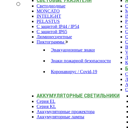
СВЕТОВЫЕ УКАЗАТЕЛИ
Светодиодные
С
MONCATO
INTELIGHT
I
PELASTUS
С защитой IP44 / IP54
С
С защитой IP65
С
Люминесцентные
С
Пиктограммы
С
В
Эвакуационные знаки
Л
Знаки пожарной безопасности
К
Коронавирус / Covid-19
С
Л
А
С
АККУМУЛЯТОРНЫЕ СВЕТИЛЬНИКИ
Серия EL
Серия KL
Аккумуляторные прожектора
Аккумуляторные лампы