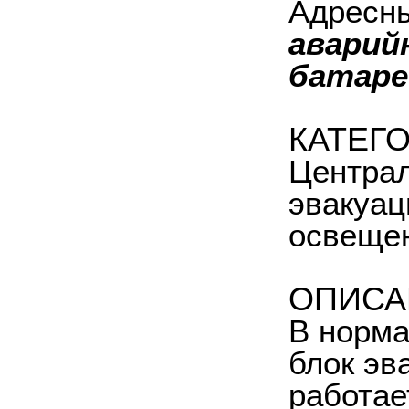
Адресн
аварий
батаре
КАТЕГ
Централ
эвакуац
освещен
ОПИСА
В норма
блок эв
работае