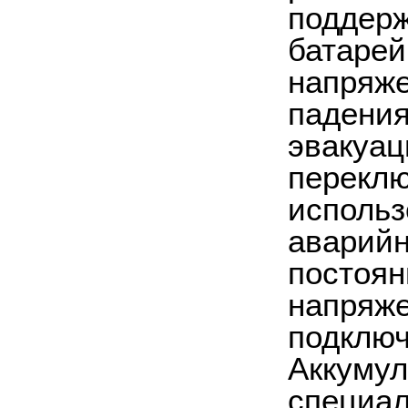
поддерж
батарей
напряже
падения
эвакуац
переклю
использ
аварийн
постоян
напряже
подключ
Аккумул
специал