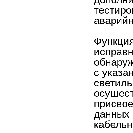
тестиро
аварийн
Функция
исправн
обнаруж
с указа
светиль
осущест
присвое
данных
кабельн