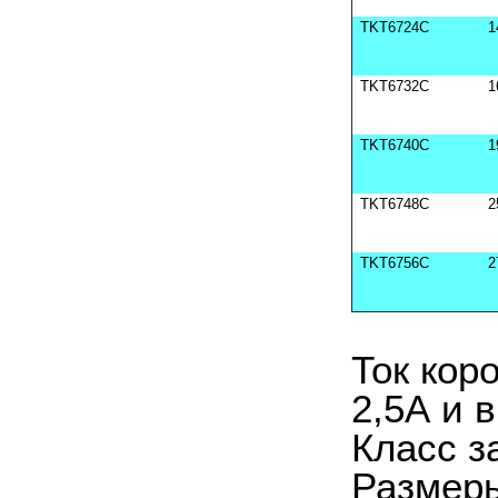
TKT6724C
1
TKT6732C
1
TKT6740C
1
TKT6748C
2
TKT6756C
2
Ток кор
2,5А и 
Класс з
Размер