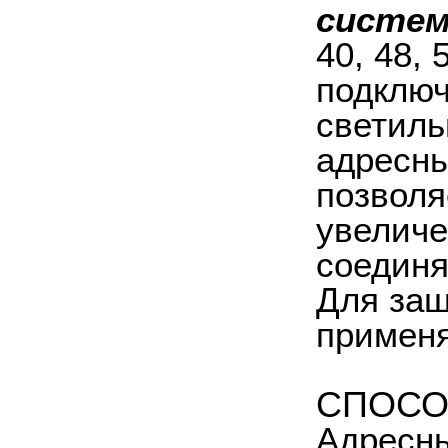
систем
40, 48,
подключ
светиль
адресны
позволя
увеличе
соединя
Для защ
применя
СПОСО
Адресны