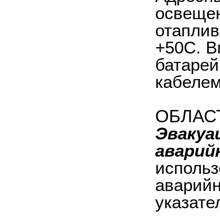
освещен
отаплив
+50C. В
батарей
кабелем
ОБЛАС
Эвакуа
аварий
использ
аварийн
указате