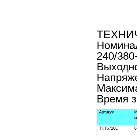
ТЕХНИ
Номинал
240/380
Выходно
Напряж
Максима
Время з
Артикул
М
м
TKT6716C
8