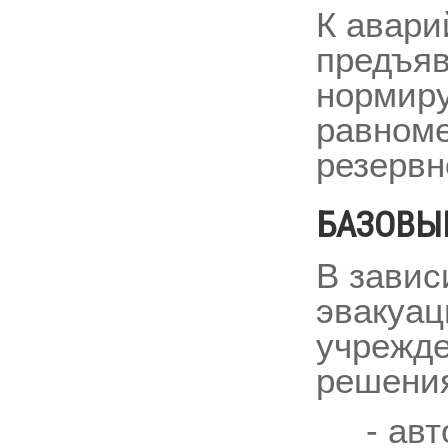
К авари
предъяв
нормиру
равноме
резервн
БАЗОВЫ
В завис
эвакуац
учрежде
решени
- авто