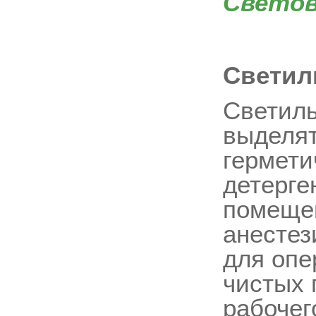
Светов
Светил
Светиль
выделят
гермети
детерге
помещен
анестез
для опе
чистых 
рабочег