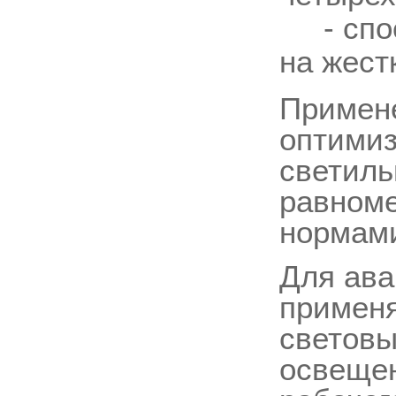
- спосо
на жест
Примене
оптимиз
светиль
равноме
нормам
Для ава
примен
световы
освещен