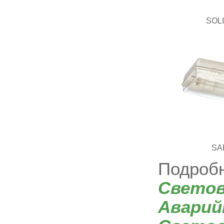
SOLI
SA
Подробн
Светов
Аварий