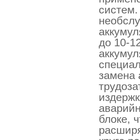
систем.
необсл
аккумул
до 10-1
аккумул
специал
замена 
трудоза
издержк
аварийн
блоке, 
расширя