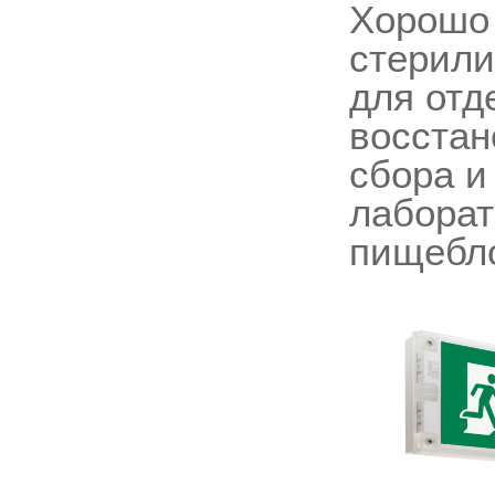
Хорошо 
стерили
для отд
восстан
сбора и
лаборат
пищебло