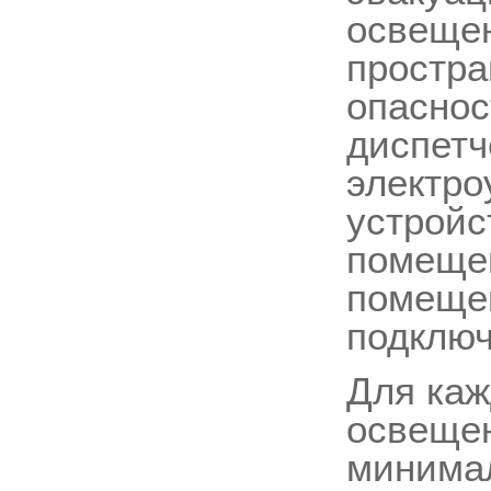
освещен
простра
опаснос
диспетч
электро
устройс
помещен
помещен
подключ
Для каж
освещен
минимал