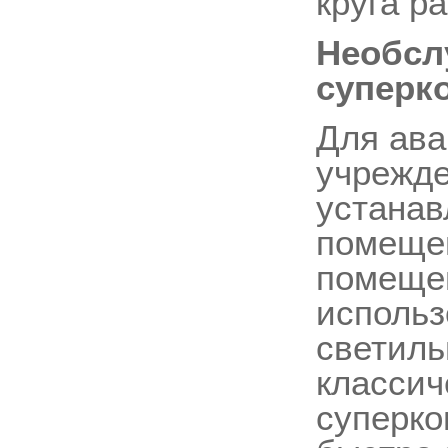
круга р
Необсл
суперк
Для ава
учрежде
устанав
помещен
помещен
исполь
светиль
классич
суперко