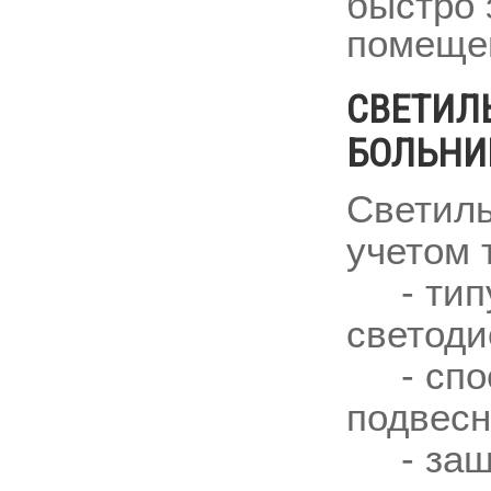
быстро 
помещен
СВЕТИЛ
БОЛЬНИ
Светиль
учетом 
- типу 
светоди
- спос
подвесн
- защит