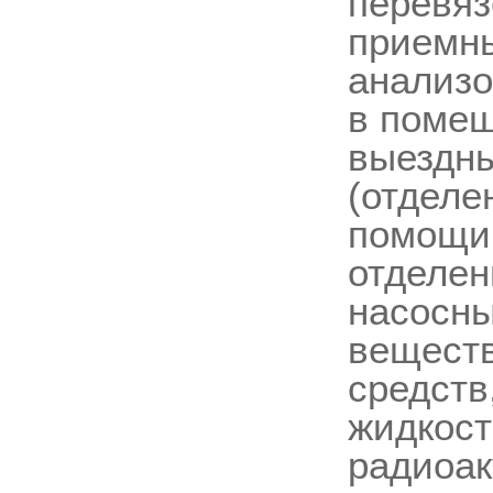
перевяз
приемны
анализо
в помещ
выездны
(отделе
помощи;
отделен
насосны
веществ
средств
жидкост
радиоак