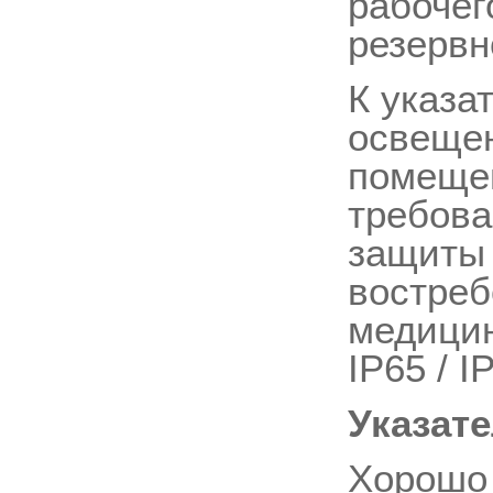
рабочег
резервн
К указа
освещен
помеще
требова
защиты 
востреб
медицин
IP65 / I
Указате
Хорошо 