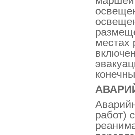
маршей 
освещен
освещен
размеще
местах 
включен
эвакуац
конечны
АВАРИ
Аварийн
работ) 
реанима