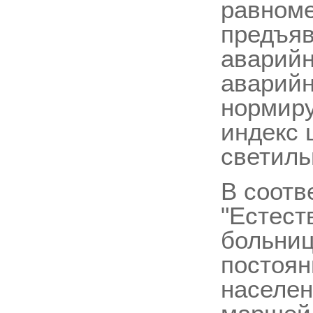
равноме
предъяв
аварийн
аварийн
нормиру
индекс 
светиль
В соотв
"Естест
больниц
постоя
населен