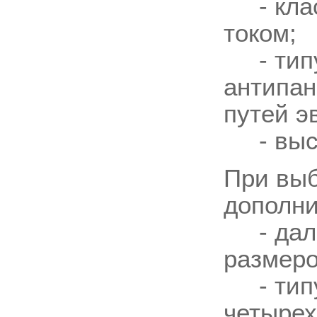
- клас
током;
- типу 
антипан
путей э
- высот
При выб
дополни
- дальн
размеро
- типу 
четырех