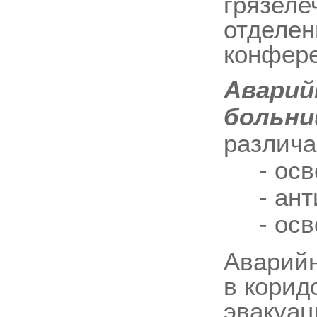
грязеле
отделен
конфере
Аварий
больни
различа
- осве
- анти
- осве
Аварийн
в корид
эвакуац