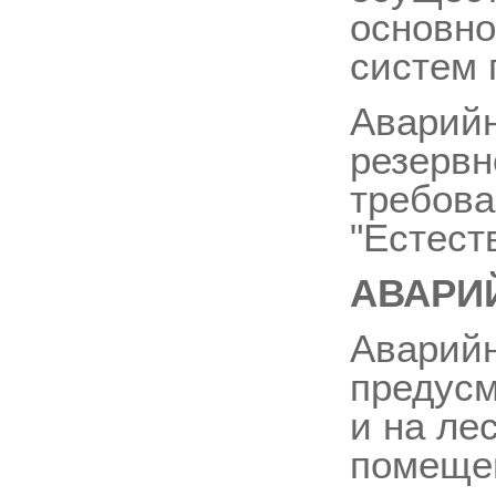
основно
систем 
Аварийн
резервн
требова
"Естест
АВАРИ
Аварийн
предусм
и на ле
помещен