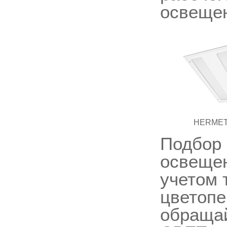
освеще
HERMET
Подбор 
освещен
учетом 
цветопе
обращай