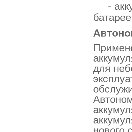
- акку
батарее
Автоно
Примене
аккумул
для неб
эксплуа
обслужи
Автоном
аккумул
аккумул
нового 