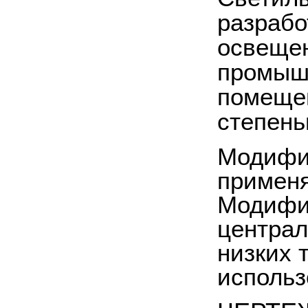
разрабо
освещен
промышл
помещен
степень
Модифи
применя
Модифик
централ
низких 
использ