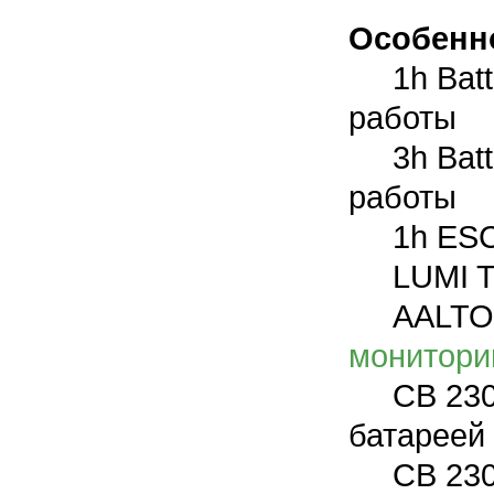
Особенн
1h Bat
работы
3h Batte
работы
1h ESC
LUMI Te
AALTO C
монитори
CB 230V
батареей
CB 230V 