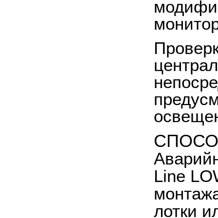
модифик
монитор
Проверк
централ
непосре
предусм
освеще
СПОСО
Аварийн
Line LO
монтажа
лотки и