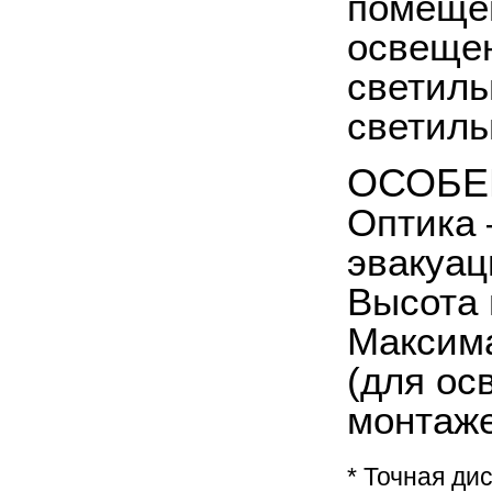
помещен
освещен
светил
светиль
ОСОБЕ
Оптика 
эвакуаци
Высота 
Максима
(для ос
монтаже
* Точная ди