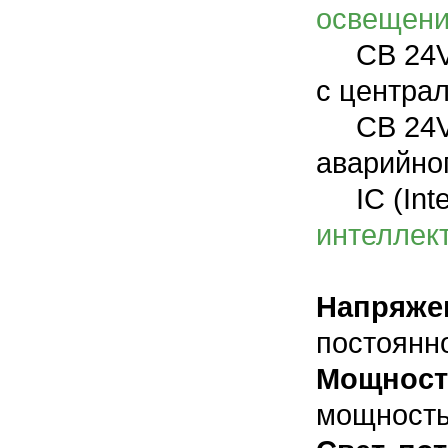
освещен
CB 24V
с центра
CB 24V A
аварийно
IC (Intel
интеллек
Напряже
постоянн
Мощност
мощность 