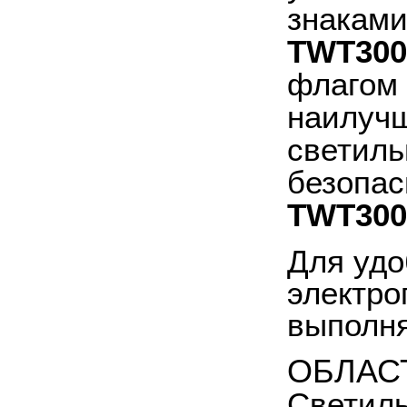
знаками
TWT300
флагом 
наилучш
светиль
безопас
TWT300
Для удо
электро
выполня
ОБЛАС
Светиль