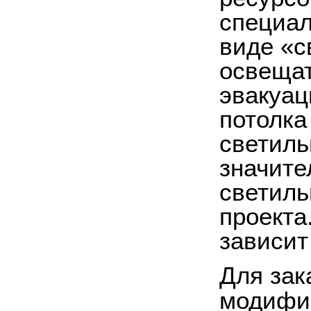
специал
виде «с
освещат
эвакуа
потолка
светиль
значите
светиль
проекта
зависит
Для зак
модифи