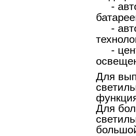
- авто
батарее
- авто
техноло
- центр
освещен
Для вып
светиль
функция
Для бол
светиль
большой