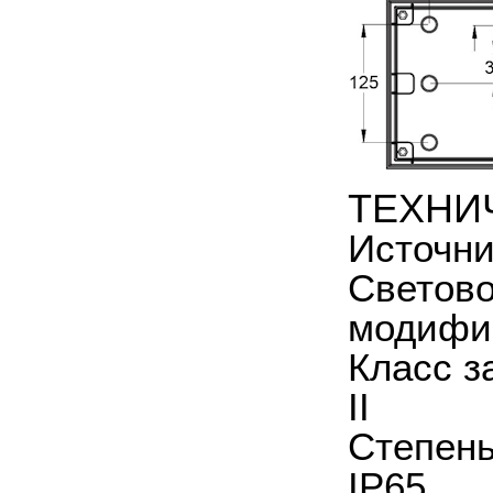
ТЕХНИ
Источни
Светово
модифик
Класс з
II
Степень
IP65