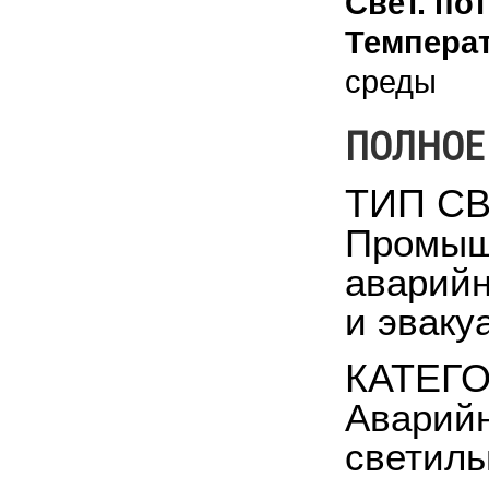
Свет. пот
Температ
среды
ПОЛНОЕ
ТИП С
Промышл
аварийн
и эваку
КАТЕГ
Аварийн
светил