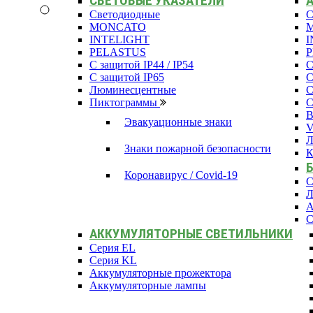
СВЕТОВЫЕ УКАЗАТЕЛИ
Светодиодные
С
MONCATO
INTELIGHT
I
PELASTUS
С защитой IP44 / IP54
С
С защитой IP65
С
Люминесцентные
С
Пиктограммы
С
В
Эвакуационные знаки
Л
Знаки пожарной безопасности
К
Коронавирус / Covid-19
С
Л
А
С
АККУМУЛЯТОРНЫЕ СВЕТИЛЬНИКИ
Серия EL
Серия KL
Аккумуляторные прожектора
Аккумуляторные лампы